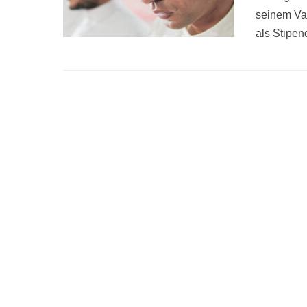
seinem Vat
als Stipen