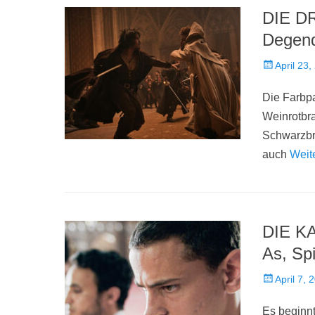
DIE D
Degend
Veröffentlich
April 23,
am
Die Farbpal
Weinrotbr
Schwarzbr
auch
Weit
DIE K
As, Sp
Veröffentlich
April 7, 
am
Es beginnt