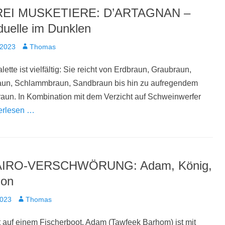
REI MUSKETIERE: D’ARTAGNAN –
uelle im Dunklen
t
Autor
 2023
Thomas
ette ist vielfältig: Sie reicht von Erdbraun, Graubraun,
aun, Schlammbraun, Sandbraun bis hin zu aufregendem
aun. In Kombination mit dem Verzicht auf Schweinwerfer
erlesen …
AIRO-VERSCHWÖRUNG: Adam, König,
ion
t
Autor
2023
Thomas
 auf einem Fischerboot. Adam (Tawfeek Barhom) ist mit