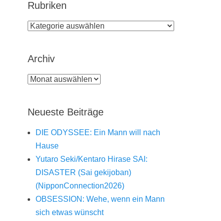
Rubriken
Rubriken
Archiv
Archiv
Neueste Beiträge
DIE ODYSSEE: Ein Mann will nach
Hause
Yutaro Seki/Kentaro Hirase SAI:
DISASTER (Sai gekijoban)
(NipponConnection2026)
OBSESSION: Wehe, wenn ein Mann
sich etwas wünscht