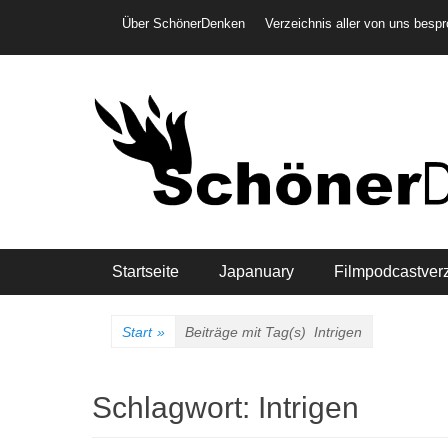
Weiter
Header-Menü
Über SchönerDenken
Verzeichnis aller von uns besp
zum
Inhalt
Hauptmenü
Startseite
Japanuary
Filmpodcastver
Start
»
Beiträge mit Tag(s)
Intrigen
Schlagwort:
Intrigen