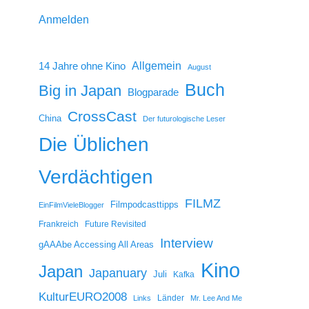
Anmelden
14 Jahre ohne Kino
Allgemein
August
Buch
Big in Japan
Blogparade
CrossCast
China
Der futurologische Leser
Die Üblichen
Verdächtigen
FILMZ
Filmpodcasttipps
EinFilmVieleBlogger
Frankreich
Future Revisited
Interview
gAAAbe Accessing All Areas
Kino
Japan
Japanuary
Juli
Kafka
KulturEURO2008
Länder
Links
Mr. Lee And Me