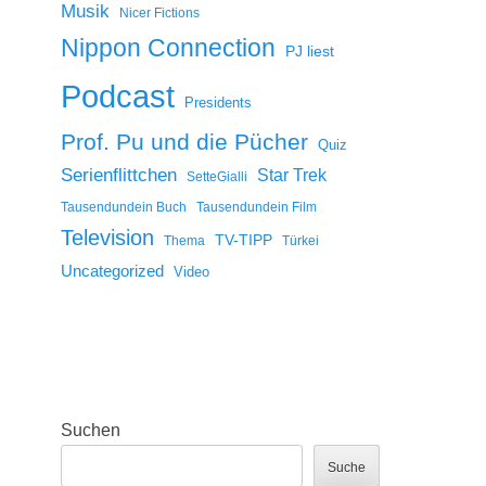
Musik
Nicer Fictions
Nippon Connection
PJ liest
Podcast
Presidents
Prof. Pu und die Pücher
Quiz
Serienflittchen
Star Trek
SetteGialli
Tausendundein Buch
Tausendundein Film
Television
TV-TIPP
Thema
Türkei
Uncategorized
Video
Suchen
Suche