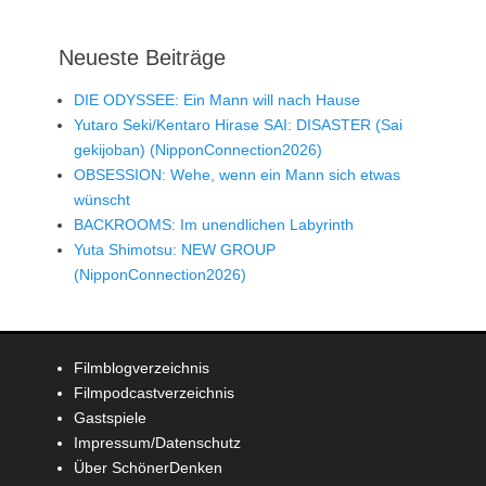
Neueste Beiträge
DIE ODYSSEE: Ein Mann will nach Hause
Yutaro Seki/Kentaro Hirase SAI: DISASTER (Sai
gekijoban) (NipponConnection2026)
OBSESSION: Wehe, wenn ein Mann sich etwas
wünscht
BACKROOMS: Im unendlichen Labyrinth
Yuta Shimotsu: NEW GROUP
(NipponConnection2026)
Filmblogverzeichnis
Filmpodcastverzeichnis
Gastspiele
Impressum/Datenschutz
Über SchönerDenken