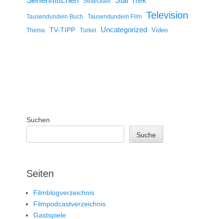
Serienflittchen
Star Trek
SetteGialli
Television
Tausendundein Buch
Tausendundein Film
Uncategorized
TV-TIPP
Video
Thema
Türkei
Suchen
Suche
Seiten
Filmblogverzeichnis
Filmpodcastverzeichnis
Gastspiele