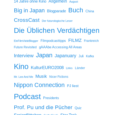
14 Jahre ohne Kino
Allgemein
August
Buch
Big in Japan
Blogparade
China
CrossCast
Der futurologische Leser
Die Üblichen Verdächtigen
FILMZ
Filmpodcasttipps
Frankreich
EinFilmVieleBlogger
gAAAbe Accessing All Areas
Future Revisited
Japan
Interview
Japanuary
Juli
Kafka
Kino
KulturEURO2008
Länder
Links
Musik
Nicer Fictions
Mr. Lee And Me
Nippon Connection
PJ liest
Podcast
Presidents
Prof. Pu und die Pücher
Quiz