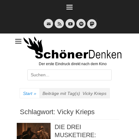
Weiter
zum
Inhalt
E-
Feed
YouTube
Spotify
Mail
Der erste Eindruck direkt nach dem Kino
Suche
nach:
Start
»
Beiträge mit Tag(s)
Vicky Krieps
Schlagwort:
Vicky Krieps
DIE DREI
MUSKETIERE: