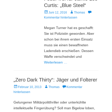
Curtis: „Blue Steel“
Veröffentlicht
Autor
Juni 12, 2016
Thomas
am
Kommentar hinterlassen
Megan Turner hat es geschafft:
Sie ist Polizistin geworden. Aber
schon bei ihrem ersten Einsatz
muss sie einen bewaffneten
Ladendieb erschießen. Dessen
Waffe verschwindet und
Weiterlesen …
„Zero Dark Thirty“: Jäger und Folterer
Veröffentlicht
Autor
Februar 10, 2013
Thomas
Kommentar
am
hinterlassen
Gelungener Militärpolitthriller oder unterkühlte
intellektuelle Fingerübung? Soll man Bigelow loben,