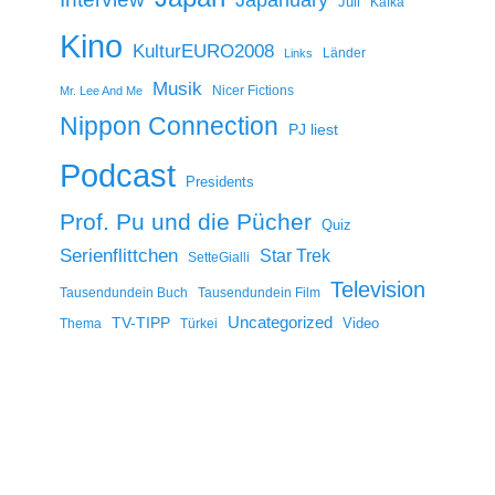
Juli
Kafka
Kino
KulturEURO2008
Länder
Links
Musik
Nicer Fictions
Mr. Lee And Me
Nippon Connection
PJ liest
Podcast
Presidents
Prof. Pu und die Pücher
Quiz
Serienflittchen
Star Trek
SetteGialli
Television
Tausendundein Buch
Tausendundein Film
Uncategorized
TV-TIPP
Video
Thema
Türkei