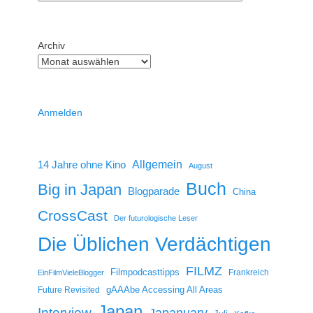
Archiv
Anmelden
14 Jahre ohne Kino
Allgemein
August
Buch
Big in Japan
Blogparade
China
CrossCast
Der futurologische Leser
Die Üblichen Verdächtigen
FILMZ
Filmpodcasttipps
Frankreich
EinFilmVieleBlogger
gAAAbe Accessing All Areas
Future Revisited
Japan
Interview
Japanuary