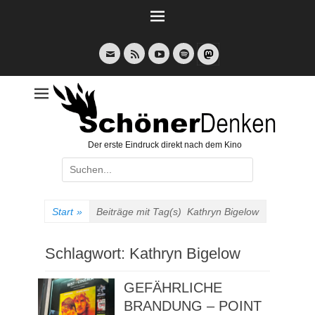
Weiter
zum
Inhalt
E-
Feed
YouTube
Spotify
Mail
Der erste Eindruck direkt nach dem Kino
Suche
nach:
Start
»
Beiträge mit Tag(s)
Kathryn Bigelow
Schlagwort:
Kathryn Bigelow
GEFÄHRLICHE
BRANDUNG – POINT