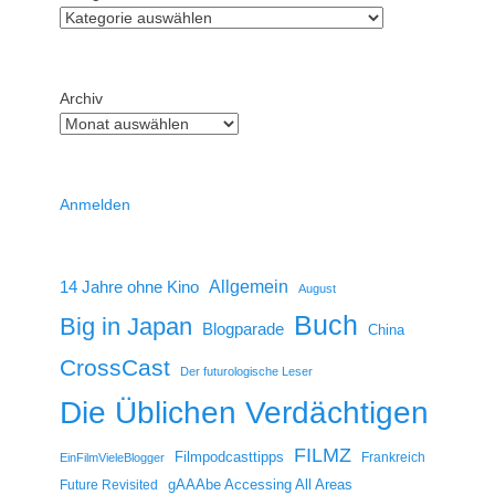
Archiv
Anmelden
14 Jahre ohne Kino
Allgemein
August
Buch
Big in Japan
Blogparade
China
CrossCast
Der futurologische Leser
Die Üblichen Verdächtigen
FILMZ
Filmpodcasttipps
Frankreich
EinFilmVieleBlogger
gAAAbe Accessing All Areas
Future Revisited