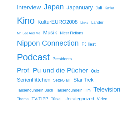
Japan
Interview
Japanuary
Juli
Kafka
Kino
KulturEURO2008
Länder
Links
Musik
Nicer Fictions
Mr. Lee And Me
Nippon Connection
PJ liest
Podcast
Presidents
Prof. Pu und die Pücher
Quiz
Serienflittchen
Star Trek
SetteGialli
Television
Tausendundein Buch
Tausendundein Film
Uncategorized
TV-TIPP
Video
Thema
Türkei