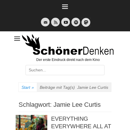
Weiter
zum
Inhalt
E-
Feed
YouTube
Spotify
Mail
Der erste Eindruck direkt nach dem Kino
Suche
nach:
Start
»
Beiträge mit Tag(s)
Jamie Lee Curtis
Schlagwort:
Jamie Lee Curtis
EVERYTHING
EVERYWHERE ALL AT