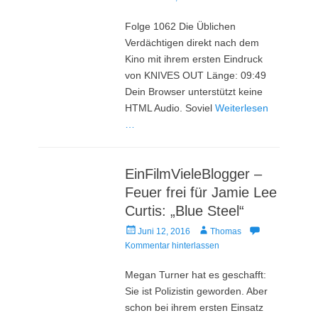
am
Folge 1062 Die Üblichen
Verdächtigen direkt nach dem
Kino mit ihrem ersten Eindruck
von KNIVES OUT Länge: 09:49
Dein Browser unterstützt keine
HTML Audio. Soviel
Weiterlesen
…
EinFilmVieleBlogger –
Feuer frei für Jamie Lee
Curtis: „Blue Steel“
Veröffentlicht
Autor
Juni 12, 2016
Thomas
am
Kommentar hinterlassen
Megan Turner hat es geschafft:
Sie ist Polizistin geworden. Aber
schon bei ihrem ersten Einsatz