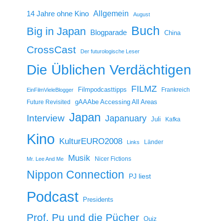
14 Jahre ohne Kino
Allgemein
August
Buch
Big in Japan
Blogparade
China
CrossCast
Der futurologische Leser
Die Üblichen Verdächtigen
FILMZ
Filmpodcasttipps
Frankreich
EinFilmVieleBlogger
gAAAbe Accessing All Areas
Future Revisited
Japan
Interview
Japanuary
Juli
Kafka
Kino
KulturEURO2008
Länder
Links
Musik
Nicer Fictions
Mr. Lee And Me
Nippon Connection
PJ liest
Podcast
Presidents
Prof. Pu und die Pücher
Quiz