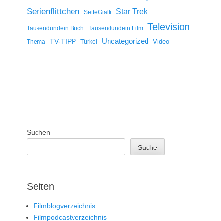
Serienflittchen
Star Trek
SetteGialli
Television
Tausendundein Buch
Tausendundein Film
Uncategorized
TV-TIPP
Video
Thema
Türkei
Suchen
Suche
Seiten
Filmblogverzeichnis
Filmpodcastverzeichnis