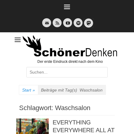
Weiter
zum
Inhalt
E-
Feed
YouTube
Spotify
Mail
Der erste Eindruck direkt nach dem Kino
Suche
nach:
Start
»
Beiträge mit Tag(s)
Waschsalon
Schlagwort:
Waschsalon
EVERYTHING
EVERYWHERE ALL AT