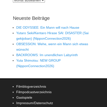
Neueste Beiträge
DIE ODYSSEE: Ein Mann will nach Hause
Yutaro Seki/Kentaro Hirase SAI: DISASTER (Sai
gekijoban) (NipponConnection2026)
OBSESSION: Wehe, wenn ein Mann sich etwas
wünscht
BACKROOMS: Im unendlichen Labyrinth
Yuta Shimotsu: NEW GROUP
(NipponConnection2026)
Filmblogverzeichnis
Filmpodcastverzeichnis
Gastspiele
Impressum/Datenschutz