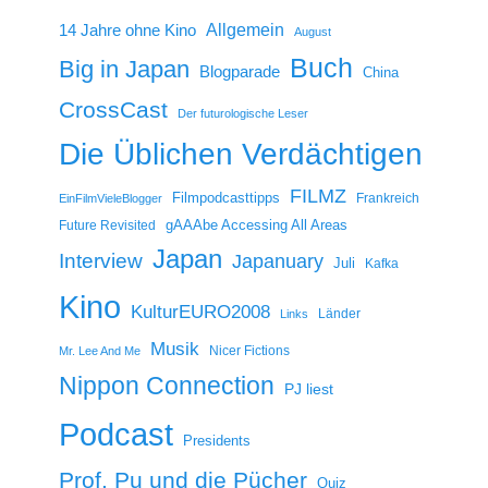
14 Jahre ohne Kino
Allgemein
August
Buch
Big in Japan
Blogparade
China
CrossCast
Der futurologische Leser
Die Üblichen Verdächtigen
FILMZ
Filmpodcasttipps
Frankreich
EinFilmVieleBlogger
gAAAbe Accessing All Areas
Future Revisited
Japan
Interview
Japanuary
Juli
Kafka
Kino
KulturEURO2008
Länder
Links
Musik
Nicer Fictions
Mr. Lee And Me
Nippon Connection
PJ liest
Podcast
Presidents
Prof. Pu und die Pücher
Quiz