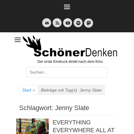
Weiter
zum
Inhalt
E-
Feed
YouTube
Spotify
Mail
Der erste Eindruck direkt nach dem Kino
Suche
nach:
Start
»
Beiträge mit Tag(s)
Jenny Slate
Schlagwort:
Jenny Slate
EVERYTHING
EVERYWHERE ALL AT