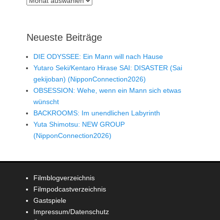
Neueste Beiträge
DIE ODYSSEE: Ein Mann will nach Hause
Yutaro Seki/Kentaro Hirase SAI: DISASTER (Sai
gekijoban) (NipponConnection2026)
OBSESSION: Wehe, wenn ein Mann sich etwas
wünscht
BACKROOMS: Im unendlichen Labyrinth
Yuta Shimotsu: NEW GROUP
(NipponConnection2026)
Filmblogverzeichnis
Filmpodcastverzeichnis
Gastspiele
Impressum/Datenschutz