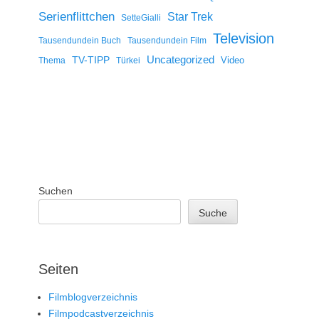
Serienflittchen
Star Trek
SetteGialli
Television
Tausendundein Buch
Tausendundein Film
Uncategorized
TV-TIPP
Video
Thema
Türkei
Suchen
Suche
Seiten
Filmblogverzeichnis
Filmpodcastverzeichnis