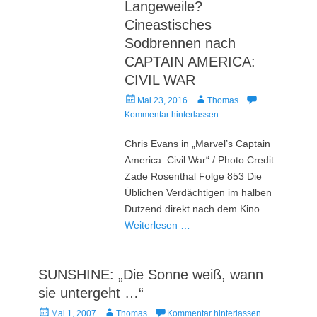
Langeweile?
Cineastisches
Sodbrennen nach
CAPTAIN AMERICA:
CIVIL WAR
Veröffentlicht
Autor
Mai 23, 2016
Thomas
am
Kommentar hinterlassen
Chris Evans in „Marvel’s Captain
America: Civil War“ / Photo Credit:
Zade Rosenthal Folge 853 Die
Üblichen Verdächtigen im halben
Dutzend direkt nach dem Kino
Weiterlesen …
SUNSHINE: „Die Sonne weiß, wann
sie untergeht …“
Veröffentlicht
Autor
Mai 1, 2007
Thomas
Kommentar hinterlassen