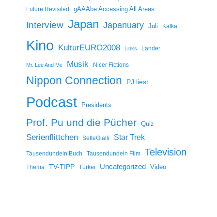
gAAAbe Accessing All Areas
Future Revisited
Japan
Interview
Japanuary
Juli
Kafka
Kino
KulturEURO2008
Länder
Links
Musik
Nicer Fictions
Mr. Lee And Me
Nippon Connection
PJ liest
Podcast
Presidents
Prof. Pu und die Pücher
Quiz
Serienflittchen
Star Trek
SetteGialli
Television
Tausendundein Buch
Tausendundein Film
Uncategorized
TV-TIPP
Video
Thema
Türkei