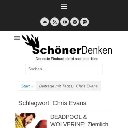
Weiter
zum
Inhalt
E-
Feed
YouTube
Spotify
Mail
Der erste Eindruck direkt nach dem Kino
Suche
nach:
Start
»
Beiträge mit Tag(s)
Chris Evans
Schlagwort:
Chris Evans
DEADPOOL &
WOLVERINE: Ziemlich