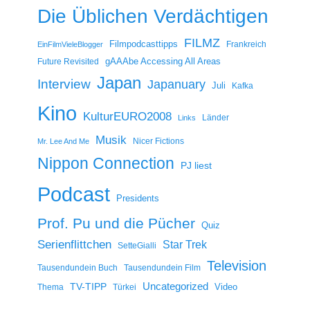
Die Üblichen Verdächtigen
FILMZ
Filmpodcasttipps
Frankreich
EinFilmVieleBlogger
gAAAbe Accessing All Areas
Future Revisited
Japan
Interview
Japanuary
Juli
Kafka
Kino
KulturEURO2008
Länder
Links
Musik
Nicer Fictions
Mr. Lee And Me
Nippon Connection
PJ liest
Podcast
Presidents
Prof. Pu und die Pücher
Quiz
Serienflittchen
Star Trek
SetteGialli
Television
Tausendundein Buch
Tausendundein Film
Uncategorized
TV-TIPP
Video
Thema
Türkei