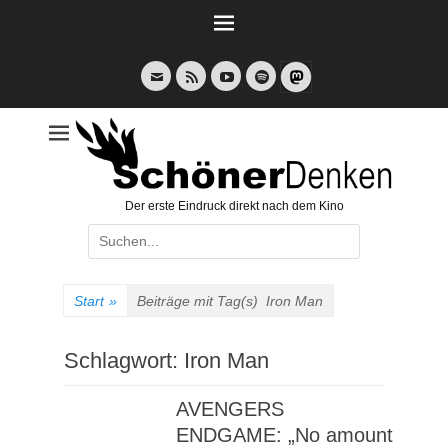
Weiter
zum
Inhalt
E-
Feed
YouTube
Spotify
Mail
Der erste Eindruck direkt nach dem Kino
Suche
nach:
Start
»
Beiträge mit Tag(s)
Iron Man
Schlagwort:
Iron Man
AVENGERS
ENDGAME: „No amount