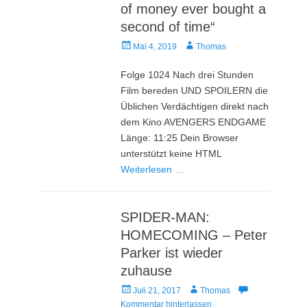
of money ever bought a
second of time“
Veröffentlicht
Autor
Mai 4, 2019
Thomas
am
Folge 1024 Nach drei Stunden
Film bereden UND SPOILERN die
Üblichen Verdächtigen direkt nach
dem Kino AVENGERS ENDGAME
Länge: 11:25 Dein Browser
unterstützt keine HTML
Weiterlesen …
SPIDER-MAN:
HOMECOMING – Peter
Parker ist wieder
zuhause
Veröffentlicht
Autor
Juli 21, 2017
Thomas
am
Kommentar hinterlassen