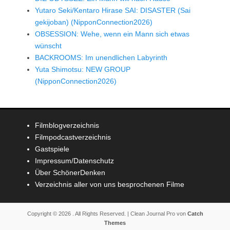
Yutaro Seki/Kentaro Hirase SAI: DISASTER (Sai
gekijoban) (NipponConnection2026)
OBSESSION: Wehe, wenn ein Mann sich etwas
wünscht
BACKROOMS: Im unendlichen Labyrinth
Yuta Shimotsu: NEW GROUP
(NipponConnection2026)
Filmblogverzeichnis
Filmpodcastverzeichnis
Gastspiele
Impressum/Datenschutz
Über SchönerDenken
Verzeichnis aller von uns besprochenen Filme
Copyright © 2026
. All Rights Reserved. | Clean Journal Pro von
Catch
Themes