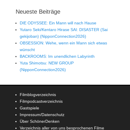
Neueste Beiträge
DIE ODYSSEE: Ein Mann will nach Hause
Yutaro Seki/Kentaro Hirase SAI: DISASTER (Sai
gekijoban) (NipponConnection2026)
OBSESSION: Wehe, wenn ein Mann sich etwas
wünscht
BACKROOMS: Im unendlichen Labyrinth
Yuta Shimotsu: NEW GROUP
(NipponConnection2026)
Filmblogverzeichnis
Filmpodcastverzeichnis
Gastspiele
Impressum/Datenschutz
Über SchönerDenken
Verzeichnis aller von uns besprochenen Filme