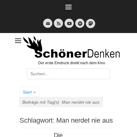
Weiter
zum
Inhalt
E-
Feed
YouTube
Spotify
Mail
Der erste Eindruck direkt nach dem Kino
Suche
nach:
Start
»
Beiträge mit Tag(s)
Man nerdet nie aus
Schlagwort:
Man nerdet nie aus
Die