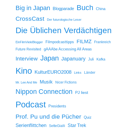
Buch
Big in Japan
Blogparade
China
CrossCast
Der futurologische Leser
Die Üblichen Verdächtigen
FILMZ
Filmpodcasttipps
Frankreich
EinFilmVieleBlogger
gAAAbe Accessing All Areas
Future Revisited
Japan
Interview
Japanuary
Juli
Kafka
Kino
KulturEURO2008
Länder
Links
Musik
Nicer Fictions
Mr. Lee And Me
Nippon Connection
PJ liest
Podcast
Presidents
Prof. Pu und die Pücher
Quiz
Serienflittchen
Star Trek
SetteGialli