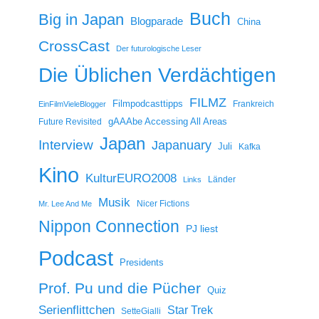
Buch
Big in Japan
Blogparade
China
CrossCast
Der futurologische Leser
Die Üblichen Verdächtigen
FILMZ
Filmpodcasttipps
Frankreich
EinFilmVieleBlogger
gAAAbe Accessing All Areas
Future Revisited
Japan
Interview
Japanuary
Juli
Kafka
Kino
KulturEURO2008
Länder
Links
Musik
Nicer Fictions
Mr. Lee And Me
Nippon Connection
PJ liest
Podcast
Presidents
Prof. Pu und die Pücher
Quiz
Serienflittchen
Star Trek
SetteGialli