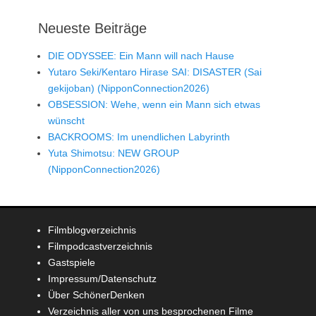
Neueste Beiträge
DIE ODYSSEE: Ein Mann will nach Hause
Yutaro Seki/Kentaro Hirase SAI: DISASTER (Sai
gekijoban) (NipponConnection2026)
OBSESSION: Wehe, wenn ein Mann sich etwas
wünscht
BACKROOMS: Im unendlichen Labyrinth
Yuta Shimotsu: NEW GROUP
(NipponConnection2026)
Filmblogverzeichnis
Filmpodcastverzeichnis
Gastspiele
Impressum/Datenschutz
Über SchönerDenken
Verzeichnis aller von uns besprochenen Filme