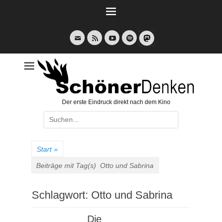
Weiter
zum
Inhalt
E-
Feed
YouTube
Spotify
Mail
Der erste Eindruck direkt nach dem Kino
Suche
nach:
Start
»
Beiträge mit Tag(s)
Otto und Sabrina
Schlagwort:
Otto und Sabrina
Die