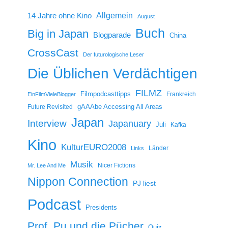
14 Jahre ohne Kino
Allgemein
August
Buch
Big in Japan
Blogparade
China
CrossCast
Der futurologische Leser
Die Üblichen Verdächtigen
FILMZ
Filmpodcasttipps
Frankreich
EinFilmVieleBlogger
gAAAbe Accessing All Areas
Future Revisited
Japan
Interview
Japanuary
Juli
Kafka
Kino
KulturEURO2008
Länder
Links
Musik
Nicer Fictions
Mr. Lee And Me
Nippon Connection
PJ liest
Podcast
Presidents
Prof. Pu und die Pücher
Quiz