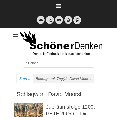
Weiter
zum
Inhalt
E-
Feed
YouTube
Spotify
Mail
Der erste Eindruck direkt nach dem Kino
Suche
nach:
Start
»
Beiträge mit Tag(s)
David Moorst
Schlagwort:
David Moorst
Jubiläumsfolge 1200:
PETERLOO – Die