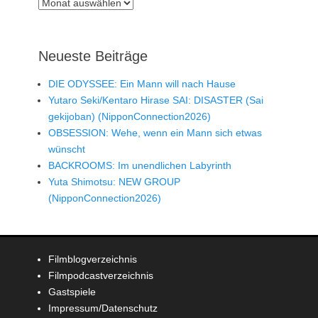
Archiv
Neueste Beiträge
DIE ODYSSEE: Ein Mann will nach Hause
Yutaro Seki/Kentaro Hirase SAI: DISASTER (Sai
gekijoban) (NipponConnection2026)
OBSESSION: Wehe, wenn ein Mann sich etwas
wünscht
BACKROOMS: Im unendlichen Labyrinth
Yuta Shimotsu: NEW GROUP
(NipponConnection2026)
Filmblogverzeichnis
Filmpodcastverzeichnis
Gastspiele
Impressum/Datenschutz