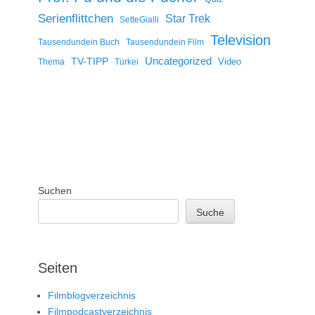
Serienflittchen
Star Trek
SetteGialli
Television
Tausendundein Buch
Tausendundein Film
Uncategorized
TV-TIPP
Video
Thema
Türkei
Suchen
Suche
Seiten
Filmblogverzeichnis
Filmpodcastverzeichnis