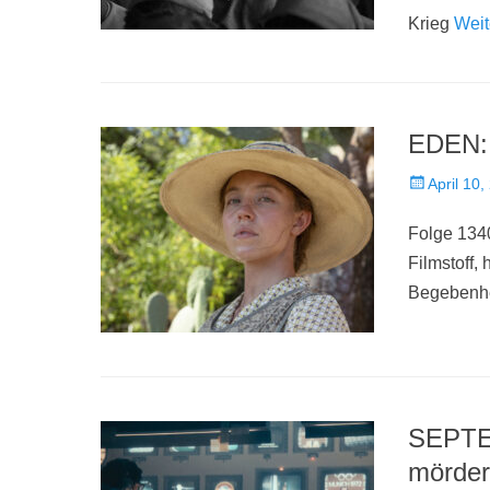
Krieg
Weit
EDEN: 
Veröffentlich
April 10,
am
Folge 134
Filmstoff,
Begebenhe
SEPTEM
mörder