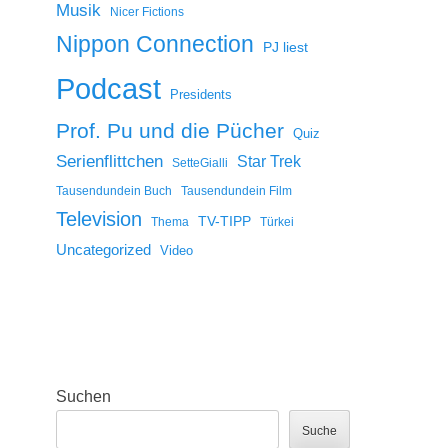
Musik
Nicer Fictions
Nippon Connection
PJ liest
Podcast
Presidents
Prof. Pu und die Pücher
Quiz
Serienflittchen
Star Trek
SetteGialli
Tausendundein Buch
Tausendundein Film
Television
TV-TIPP
Thema
Türkei
Uncategorized
Video
Suchen
Suche