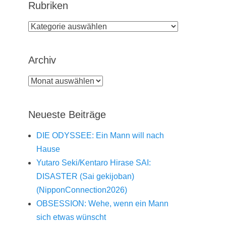
Rubriken
Rubriken
Archiv
Archiv
Neueste Beiträge
DIE ODYSSEE: Ein Mann will nach
Hause
Yutaro Seki/Kentaro Hirase SAI:
DISASTER (Sai gekijoban)
(NipponConnection2026)
OBSESSION: Wehe, wenn ein Mann
sich etwas wünscht