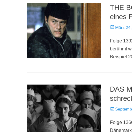
THE B
eines 
Veröffentlich
März 24,
am
Folge 1392
berühmt w
Beispiel 
DAS M
schrec
Veröffentlich
Septemb
am
Folge 1366
Dänemark –