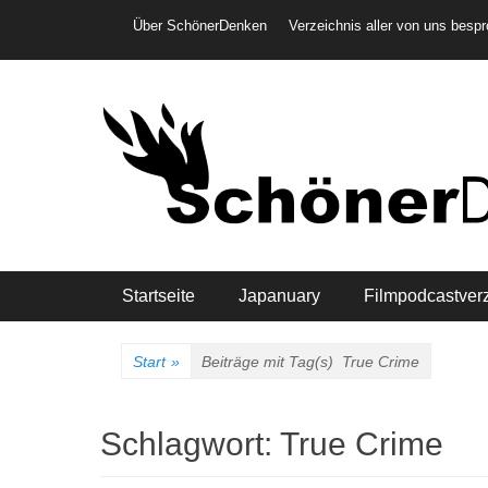
Weiter
Header-Menü
Über SchönerDenken
Verzeichnis aller von uns besp
zum
Inhalt
Hauptmenü
Startseite
Japanuary
Filmpodcastver
Start
»
Beiträge mit Tag(s)
True Crime
Schlagwort:
True Crime