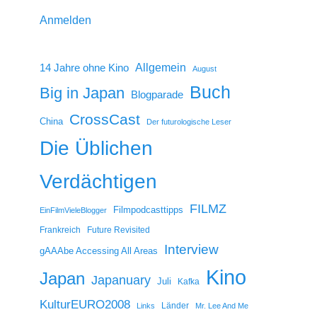
Anmelden
14 Jahre ohne Kino
Allgemein
August
Buch
Big in Japan
Blogparade
CrossCast
China
Der futurologische Leser
Die Üblichen
Verdächtigen
FILMZ
Filmpodcasttipps
EinFilmVieleBlogger
Frankreich
Future Revisited
Interview
gAAAbe Accessing All Areas
Kino
Japan
Japanuary
Juli
Kafka
KulturEURO2008
Länder
Links
Mr. Lee And Me