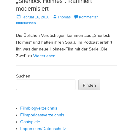
„Sherlock Holmes“: Raffiniert
modernisiert
Veröffentlicht
Autor
Februar 16, 2010
Thomas
Kommentar
am
hinterlassen
Die Üblichen Verdächtigen kommen aus „Sherlock
Holmes“ und hatten ihren Spaß. Im Podcast erfahrt
ihr, was der neue Holmes-Film mit der Serie „Die
Zwei“ zu
Weiterlesen …
Suchen
Finden
Filmblogverzeichnis
Filmpodcastverzeichnis
Gastspiele
Impressum/Datenschutz