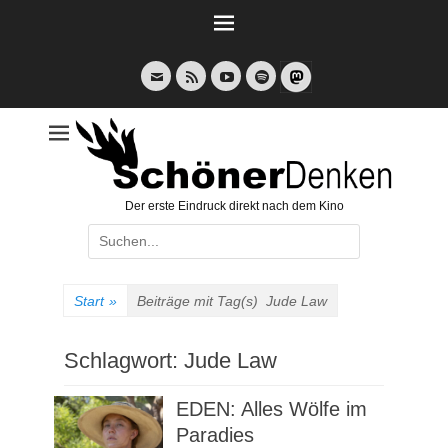
Weiter
zum
Inhalt
E-
Feed
YouTube
Spotify
Mail
Der erste Eindruck direkt nach dem Kino
Suche
nach:
Start
»
Beiträge mit Tag(s)
Jude Law
Schlagwort:
Jude Law
EDEN: Alles Wölfe im
Paradies