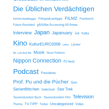
Die Üblichen Verdächtigen
FILMZ
Filmpodcasttipps
Frankreich
EinFilmVieleBlogger
gAAAbe Accessing All Areas
Future Revisited
Japan
Interview
Japanuary
Juli
Kafka
Kino
KulturEURO2008
Länder
Links
Musik
Nicer Fictions
Mr. Lee And Me
Nippon Connection
PJ liest
Podcast
Presidents
Prof. Pu und die Pücher
Quiz
Serienflittchen
Star Trek
SetteGialli
Television
Tausendundein Buch
Tausendundein Film
Uncategorized
TV-TIPP
Video
Thema
Türkei