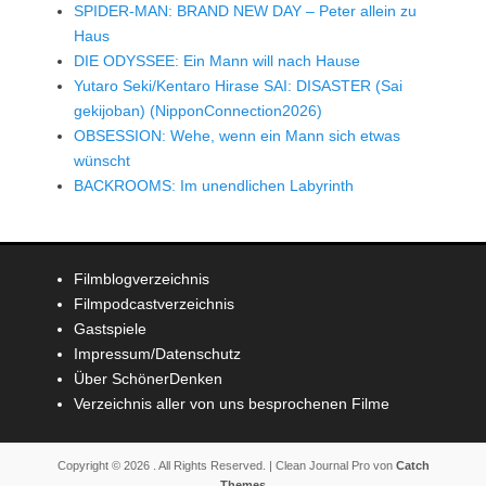
SPIDER-MAN: BRAND NEW DAY – Peter allein zu
Haus
DIE ODYSSEE: Ein Mann will nach Hause
Yutaro Seki/Kentaro Hirase SAI: DISASTER (Sai
gekijoban) (NipponConnection2026)
OBSESSION: Wehe, wenn ein Mann sich etwas
wünscht
BACKROOMS: Im unendlichen Labyrinth
Filmblogverzeichnis
Filmpodcastverzeichnis
Gastspiele
Impressum/Datenschutz
Über SchönerDenken
Verzeichnis aller von uns besprochenen Filme
Copyright © 2026
. All Rights Reserved. | Clean Journal Pro von
Catch
Themes