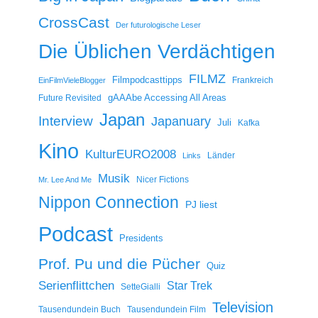
CrossCast
Der futurologische Leser
Die Üblichen Verdächtigen
FILMZ
Filmpodcasttipps
Frankreich
EinFilmVieleBlogger
gAAAbe Accessing All Areas
Future Revisited
Japan
Interview
Japanuary
Juli
Kafka
Kino
KulturEURO2008
Länder
Links
Musik
Nicer Fictions
Mr. Lee And Me
Nippon Connection
PJ liest
Podcast
Presidents
Prof. Pu und die Pücher
Quiz
Serienflittchen
Star Trek
SetteGialli
Television
Tausendundein Buch
Tausendundein Film