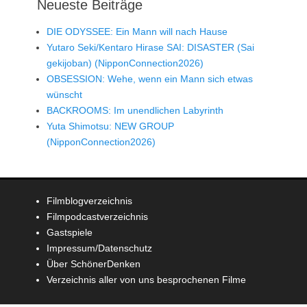
Neueste Beiträge
DIE ODYSSEE: Ein Mann will nach Hause
Yutaro Seki/Kentaro Hirase SAI: DISASTER (Sai
gekijoban) (NipponConnection2026)
OBSESSION: Wehe, wenn ein Mann sich etwas
wünscht
BACKROOMS: Im unendlichen Labyrinth
Yuta Shimotsu: NEW GROUP
(NipponConnection2026)
Filmblogverzeichnis
Filmpodcastverzeichnis
Gastspiele
Impressum/Datenschutz
Über SchönerDenken
Verzeichnis aller von uns besprochenen Filme