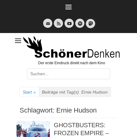
Weiter
zum
Inhalt
E-
Feed
YouTube
Spotify
Mail
Der erste Eindruck direkt nach dem Kino
Suche
nach:
Start
»
Beiträge mit Tag(s)
Ernie Hudson
Schlagwort:
Ernie Hudson
GHOSTBUSTERS:
FROZEN EMPIRE –