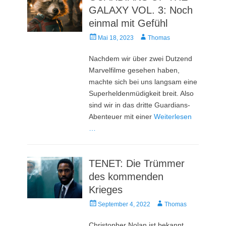
GALAXY VOL. 3: Noch
einmal mit Gefühl
Veröffentlicht
Autor
Mai 18, 2023
Thomas
am
Nachdem wir über zwei Dutzend
Marvelfilme gesehen haben,
machte sich bei uns langsam eine
Superheldenmüdigkeit breit. Also
sind wir in das dritte Guardians-
Abenteuer mit einer
Weiterlesen
…
TENET: Die Trümmer
des kommenden
Krieges
Veröffentlicht
Autor
September 4, 2022
Thomas
am
Christopher Nolan ist bekannt