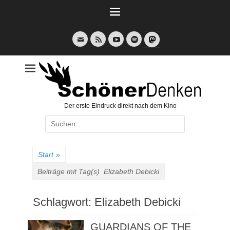
Weiter
zum
Inhalt
E-
Feed
YouTube
Spotify
Mail
Der erste Eindruck direkt nach dem Kino
Suche
nach:
Start
»
Beiträge mit Tag(s)
Elizabeth Debicki
Schlagwort:
Elizabeth Debicki
GUARDIANS OF THE