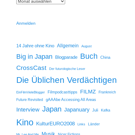
Anmelden
14 Jahre ohne Kino
Allgemein
August
Buch
Big in Japan
Blogparade
China
CrossCast
Der futurologische Leser
Die Üblichen Verdächtigen
FILMZ
Filmpodcasttipps
Frankreich
EinFilmVieleBlogger
gAAAbe Accessing All Areas
Future Revisited
Japan
Interview
Japanuary
Juli
Kafka
Kino
KulturEURO2008
Länder
Links
Musik
Nicer Fictions
Mr. Lee And Me