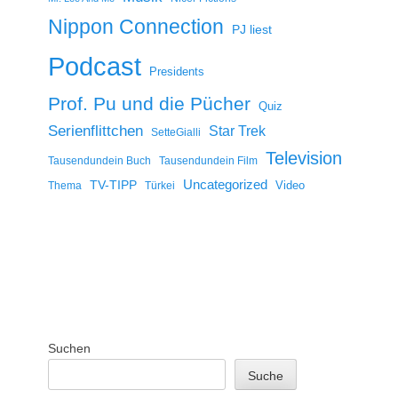
Nippon Connection
PJ liest
Podcast
Presidents
Prof. Pu und die Pücher
Quiz
Serienflittchen
Star Trek
SetteGialli
Television
Tausendundein Buch
Tausendundein Film
Uncategorized
TV-TIPP
Video
Thema
Türkei
Suchen
Suche