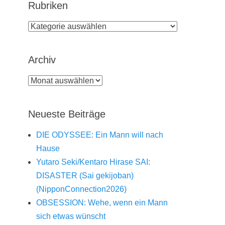
Rubriken
Rubriken
Archiv
Archiv
Neueste Beiträge
DIE ODYSSEE: Ein Mann will nach
Hause
Yutaro Seki/Kentaro Hirase SAI:
DISASTER (Sai gekijoban)
(NipponConnection2026)
OBSESSION: Wehe, wenn ein Mann
sich etwas wünscht