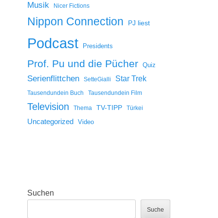
Musik
Nicer Fictions
Nippon Connection
PJ liest
Podcast
Presidents
Prof. Pu und die Pücher
Quiz
Serienflittchen
Star Trek
SetteGialli
Tausendundein Buch
Tausendundein Film
Television
TV-TIPP
Thema
Türkei
Uncategorized
Video
Suchen
Suche