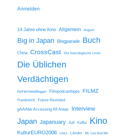
Anmelden
14 Jahre ohne Kino
Allgemein
August
Buch
Big in Japan
Blogparade
CrossCast
China
Der futurologische Leser
Die Üblichen
Verdächtigen
FILMZ
Filmpodcasttipps
EinFilmVieleBlogger
Frankreich
Future Revisited
Interview
gAAAbe Accessing All Areas
Kino
Japan
Japanuary
Juli
Kafka
KulturEURO2008
Länder
Links
Mr. Lee And Me