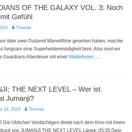
IANS OF THE GALAXY VOL. 3: Noch
 mit Gefühl
t
Autor
2023
Thomas
ir über zwei Dutzend Marvelfilme gesehen haben, machte
ns langsam eine Superheldenmüdigkeit breit. Also sind wir
tte Guardians-Abenteuer mit einer
Weiterlesen …
JI: THE NEXT LEVEL – Wer ist
l Jumanji?
t
Autor
r 22, 2019
Thomas
 Die Üblichen Verdächtigen direkt nach dem Kino mit ihrem
ndruck von JUMANJI THE NEXT LEVEL Länge: 05:35 Dein