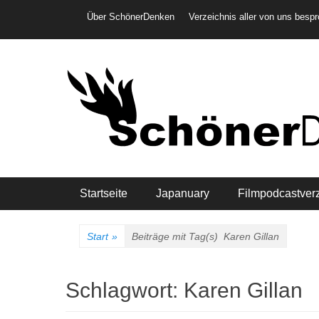
Weiter
Header-Menü
Über SchönerDenken
Verzeichnis aller von uns besp
zum
Inhalt
Hauptmenü
Startseite
Japanuary
Filmpodcastver
Start
»
Beiträge mit Tag(s)
Karen Gillan
Schlagwort:
Karen Gillan