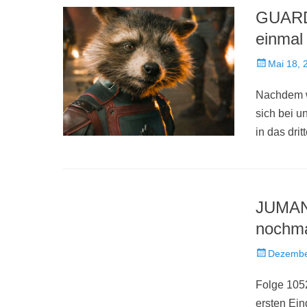
GUARD
einmal
Veröffentlich
Mai 18, 
am
Nachdem w
sich bei u
in das dri
JUMAN
nochma
Veröffentlich
Dezembe
am
Folge 1052
ersten Ei