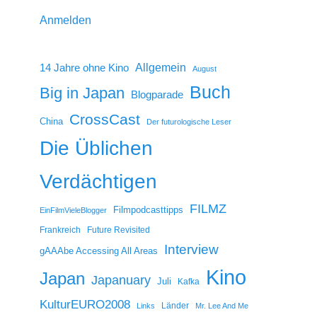
Anmelden
14 Jahre ohne Kino
Allgemein
August
Buch
Big in Japan
Blogparade
CrossCast
China
Der futurologische Leser
Die Üblichen
Verdächtigen
FILMZ
Filmpodcasttipps
EinFilmVieleBlogger
Frankreich
Future Revisited
Interview
gAAAbe Accessing All Areas
Kino
Japan
Japanuary
Juli
Kafka
KulturEURO2008
Länder
Links
Mr. Lee And Me