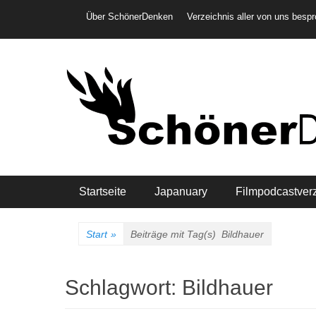
Weiter
Header-Menü
Über SchönerDenken
Verzeichnis aller von uns besp
zum
Inhalt
Hauptmenü
Startseite
Japanuary
Filmpodcastver
Start
»
Beiträge mit Tag(s)
Bildhauer
Schlagwort:
Bildhauer