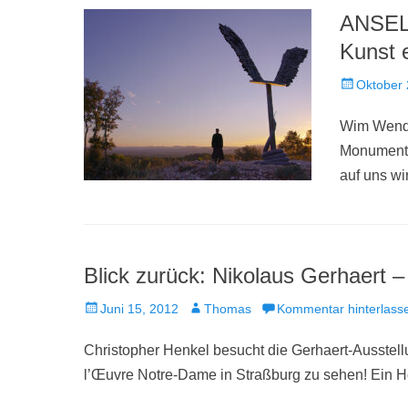
ANSEL
Kunst 
Veröffentlich
Oktober 
am
Wim Wender
Monumental
auf uns wi
Blick zurück: Nikolaus Gerhaert 
Veröffentlicht
Autor
Juni 15, 2012
Thomas
Kommentar hinterlass
am
Christopher Henkel besucht die Gerhaert-Ausstell
l’Œuvre Notre-Dame in Straßburg zu sehen! Ein Ho