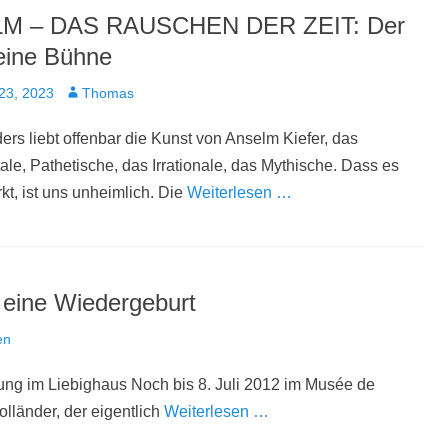
M – DAS RAUSCHEN DER ZEIT: Der
eine Bühne
t
Autor
23, 2023
Thomas
s liebt offenbar die Kunst von Anselm Kiefer, das
e, Pathetische, das Irrationale, das Mythische. Dass es
rkt, ist uns unheimlich. Die
Weiterlesen …
– eine Wiedergeburt
en
ung im Liebighaus Noch bis 8. Juli 2012 im Musée de
lländer, der eigentlich
Weiterlesen …