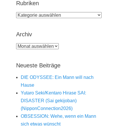
Rubriken
Rubriken
Archiv
Archiv
Neueste Beiträge
DIE ODYSSEE: Ein Mann will nach
Hause
Yutaro Seki/Kentaro Hirase SAI:
DISASTER (Sai gekijoban)
(NipponConnection2026)
OBSESSION: Wehe, wenn ein Mann
sich etwas wünscht