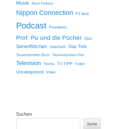
Musik
Nicer Fictions
Nippon Connection
PJ liest
Podcast
Presidents
Prof. Pu und die Pücher
Quiz
Serienflittchen
Star Trek
SetteGialli
Tausendundein Buch
Tausendundein Film
Television
TV-TIPP
Thema
Türkei
Uncategorized
Video
Suchen
Suche