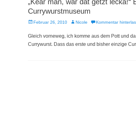
„Keär man, wär dat getzt lecka!“ 
Currywurstmuseum
Veröffentlicht
Autor
Februar 26, 2010
Nicole
Kommentar hinterla
am
Gleich vorneweg, ich komme aus dem Pott und dam
Currywurst. Dass das erste und bisher einzige 