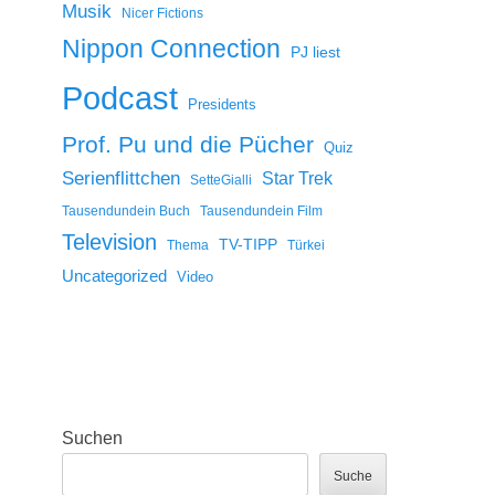
Musik
Nicer Fictions
Nippon Connection
PJ liest
Podcast
Presidents
Prof. Pu und die Pücher
Quiz
Serienflittchen
Star Trek
SetteGialli
Tausendundein Buch
Tausendundein Film
Television
TV-TIPP
Thema
Türkei
Uncategorized
Video
Suchen
Suche