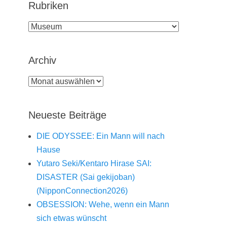
Rubriken
Rubriken
Archiv
Archiv
Neueste Beiträge
DIE ODYSSEE: Ein Mann will nach
Hause
Yutaro Seki/Kentaro Hirase SAI:
DISASTER (Sai gekijoban)
(NipponConnection2026)
OBSESSION: Wehe, wenn ein Mann
sich etwas wünscht