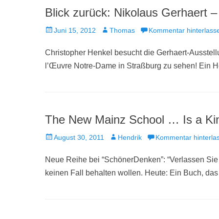
Blick zurück: Nikolaus Gerhaert 
Veröffentlicht
Autor
Juni 15, 2012
Thomas
Kommentar hinterlass
am
Christopher Henkel besucht die Gerhaert-Ausstell
l’Œuvre Notre-Dame in Straßburg zu sehen! Ein Ho
The New Mainz School … Is a Ki
Veröffentlicht
Autor
August 30, 2011
Hendrik
Kommentar hinterla
am
Neue Reihe bei “SchönerDenken”: “Verlassen Sie s
keinen Fall behalten wollen. Heute: Ein Buch, das