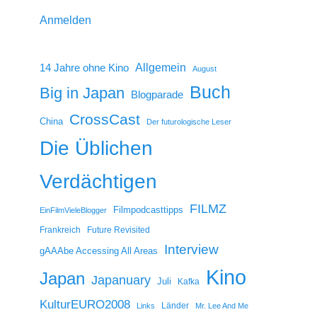
Anmelden
14 Jahre ohne Kino
Allgemein
August
Buch
Big in Japan
Blogparade
CrossCast
China
Der futurologische Leser
Die Üblichen
Verdächtigen
FILMZ
Filmpodcasttipps
EinFilmVieleBlogger
Frankreich
Future Revisited
Interview
gAAAbe Accessing All Areas
Kino
Japan
Japanuary
Juli
Kafka
KulturEURO2008
Länder
Links
Mr. Lee And Me