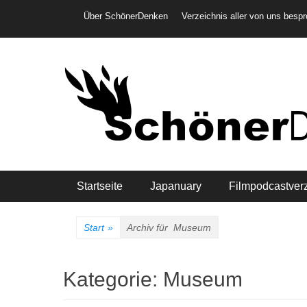
Weiter
Header-Menü
Über SchönerDenken
Verzeichnis aller von uns besp
zum
Inhalt
Hauptmenü
Startseite
Japanuary
Filmpodcastver
Start
»
Archiv für
Museum
Kategorie:
Museum