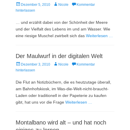
Veröffentlicht
Autor
Dezember 5, 2010
Nicole
Kommentar
am
hinterlassen
… und erzählt dabei von der Schönheit der Meere
und der Vielfalt des Lebens im und am Wasser. Wie
eine riesige Muschel zwirbelt sich das
Weiterlesen …
Der Maulwurf in der digitalen Welt
Veröffentlicht
Autor
Dezember 3, 2010
Nicole
Kommentar
am
hinterlassen
Die Flut an Notizbüchern, die es heutzutage überall,
am Bahnhofskiosk, im Was-die-Welt-nicht-braucht-
Laden oder traditionell in der Papeterie zu kaufen
gibt, hat uns vor die Frage
Weiterlesen …
Montalbano wird alt – und hat noch
einiges zu lernen