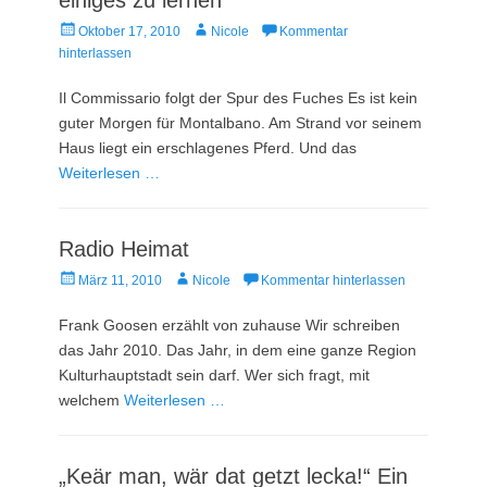
Veröffentlicht
Autor
Oktober 17, 2010
Nicole
Kommentar
am
hinterlassen
Il Commissario folgt der Spur des Fuches Es ist kein
guter Morgen für Montalbano. Am Strand vor seinem
Haus liegt ein erschlagenes Pferd. Und das
Weiterlesen …
Radio Heimat
Veröffentlicht
Autor
März 11, 2010
Nicole
Kommentar hinterlassen
am
Frank Goosen erzählt von zuhause Wir schreiben
das Jahr 2010. Das Jahr, in dem eine ganze Region
Kulturhauptstadt sein darf. Wer sich fragt, mit
welchem
Weiterlesen …
„Keär man, wär dat getzt lecka!“ Ein