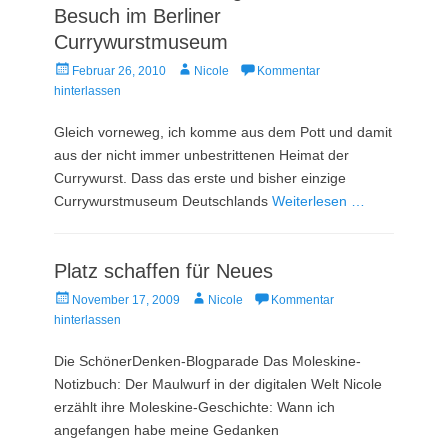
Besuch im Berliner
Currywurstmuseum
Veröffentlicht
Autor
Februar 26, 2010
Nicole
Kommentar
am
hinterlassen
Gleich vorneweg, ich komme aus dem Pott und damit
aus der nicht immer unbestrittenen Heimat der
Currywurst. Dass das erste und bisher einzige
Currywurstmuseum Deutschlands
Weiterlesen …
Platz schaffen für Neues
Veröffentlicht
Autor
November 17, 2009
Nicole
Kommentar
am
hinterlassen
Die SchönerDenken-Blogparade Das Moleskine-
Notizbuch: Der Maulwurf in der digitalen Welt Nicole
erzählt ihre Moleskine-Geschichte: Wann ich
angefangen habe meine Gedanken