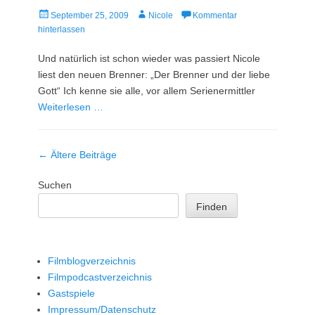
Veröffentlicht
Autor
September 25, 2009
Nicole
Kommentar
am
hinterlassen
Und natürlich ist schon wieder was passiert Nicole
liest den neuen Brenner: „Der Brenner und der liebe
Gott“ Ich kenne sie alle, vor allem Serienermittler
Weiterlesen …
Beitrag-
←
Ältere Beiträge
Navigation
Suchen
Finden
Filmblogverzeichnis
Filmpodcastverzeichnis
Gastspiele
Impressum/Datenschutz