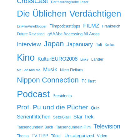
CrossCast
Der futurologische Leser
Die Üblichen Verdächtigen
FILMZ
Filmpodcasttipps
Frankreich
EinFilmVieleBlogger
gAAAbe Accessing All Areas
Future Revisited
Japan
Interview
Japanuary
Juli
Kafka
Kino
KulturEURO2008
Länder
Links
Musik
Nicer Fictions
Mr. Lee And Me
Nippon Connection
PJ liest
Podcast
Presidents
Prof. Pu und die Pücher
Quiz
Serienflittchen
Star Trek
SetteGialli
Television
Tausendundein Buch
Tausendundein Film
Uncategorized
TV-TIPP
Video
Thema
Türkei