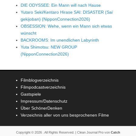
DIE ODYSSEE: Ein Mann will nach Hause
Yutaro Seki/Kentaro Hirase SAI: DISASTER (Sai
gekijoban) (NipponConnection2026)
OBSESSION: Wehe, wenn ein Mann sich etwas
wünscht
BACKROOMS: Im unendlichen Labyrinth
Yuta Shimotsu: NEW GROUP
(NipponConnection2026)
Filmblogverzeichnis
Filmpodcastverzeichnis
Gastspiele
Impressum/Datenschutz
Über SchönerDenken
Verzeichnis aller von uns besprochenen Filme
Copyright © 2026
. All Rights Reserved. | Clean Journal Pro von
Catch