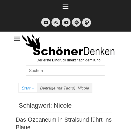
Weiter
zum
Inhalt
E-
Feed
YouTube
Spotify
Mail
Der erste Eindruck direkt nach dem Kino
Suche
nach:
Start
»
Beiträge mit Tag(s)
Nicole
Schlagwort:
Nicole
Das Ozeaneum in Stralsund führt ins
Blaue …