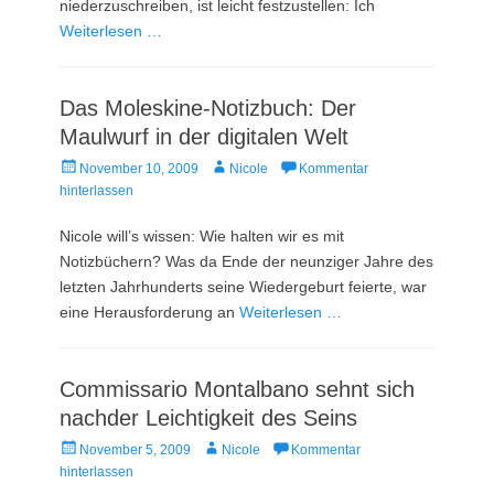
niederzuschreiben, ist leicht festzustellen: Ich
Weiterlesen …
Das Moleskine-Notizbuch: Der
Maulwurf in der digitalen Welt
Veröffentlicht
Autor
November 10, 2009
Nicole
Kommentar
am
hinterlassen
Nicole will’s wissen: Wie halten wir es mit
Notizbüchern? Was da Ende der neunziger Jahre des
letzten Jahrhunderts seine Wiedergeburt feierte, war
eine Herausforderung an
Weiterlesen …
Commissario Montalbano sehnt sich
nachder Leichtigkeit des Seins
Veröffentlicht
Autor
November 5, 2009
Nicole
Kommentar
am
hinterlassen