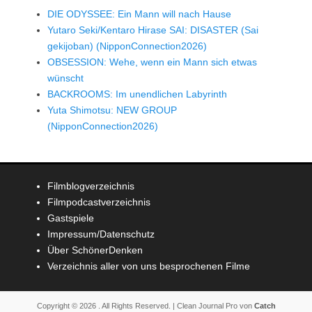
DIE ODYSSEE: Ein Mann will nach Hause
Yutaro Seki/Kentaro Hirase SAI: DISASTER (Sai
gekijoban) (NipponConnection2026)
OBSESSION: Wehe, wenn ein Mann sich etwas
wünscht
BACKROOMS: Im unendlichen Labyrinth
Yuta Shimotsu: NEW GROUP
(NipponConnection2026)
Filmblogverzeichnis
Filmpodcastverzeichnis
Gastspiele
Impressum/Datenschutz
Über SchönerDenken
Verzeichnis aller von uns besprochenen Filme
Copyright © 2026
. All Rights Reserved. | Clean Journal Pro von
Catch