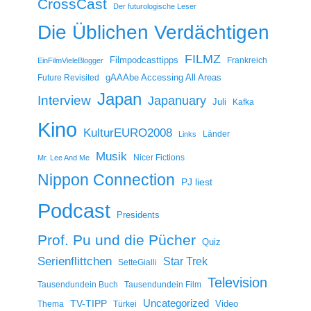
CrossCast
Der futurologische Leser
Die Üblichen Verdächtigen
FILMZ
Filmpodcasttipps
Frankreich
EinFilmVieleBlogger
gAAAbe Accessing All Areas
Future Revisited
Japan
Interview
Japanuary
Juli
Kafka
Kino
KulturEURO2008
Länder
Links
Musik
Nicer Fictions
Mr. Lee And Me
Nippon Connection
PJ liest
Podcast
Presidents
Prof. Pu und die Pücher
Quiz
Serienflittchen
Star Trek
SetteGialli
Television
Tausendundein Buch
Tausendundein Film
Uncategorized
TV-TIPP
Video
Thema
Türkei