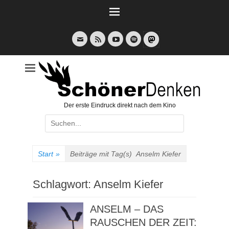
Weiter
zum
Inhalt
E-
Feed
YouTube
Spotify
Mail
Der erste Eindruck direkt nach dem Kino
Suche
nach:
Start
»
Beiträge mit Tag(s)
Anselm Kiefer
Schlagwort:
Anselm Kiefer
ANSELM – DAS
RAUSCHEN DER ZEIT: