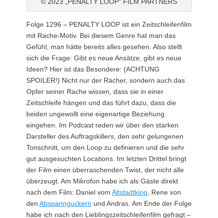
© 2023 „PENALTY LOOP“ FILM PARTNERS
Folge 1296 – PENALTY LOOP ist ein Zeitschleifenfilm
mit Rache-Motiv. Bei diesem Genre hat man das
Gefühl, man hätte bereits alles gesehen. Also stellt
sich die Frage: Gibt es neue Ansätze, gibt es neue
Ideen? Hier ist das Besondere: (ACHTUNG
SPOILER!) Nicht nur der Rächer, sondern auch das
Opfer seiner Rache wissen, dass sie in einer
Zeitschleife hängen und das führt dazu, dass die
beiden ungewollt eine eigenartige Beziehung
eingehen. Im Podcast reden wir über den starken
Darsteller des Auftragskillers, den sehr gelungenen
Tonschnitt, um den Loop zu definieren und die sehr
gut ausgesuchten Locations. Im letzten Drittel bringt
der Film einen überraschenden Twist, der nicht alle
überzeugt. Am Mikrofon habe ich als Gäste direkt
nach dem Film: Daniel vom
Altstadtkino
, Rene von
den
Abspannguckern
und Andras. Am Ende der Folge
habe ich nach den Lieblingszeitschleifenfilm gefragt –