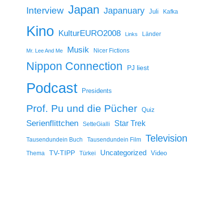
Japan
Interview
Japanuary
Juli
Kafka
Kino
KulturEURO2008
Länder
Links
Musik
Nicer Fictions
Mr. Lee And Me
Nippon Connection
PJ liest
Podcast
Presidents
Prof. Pu und die Pücher
Quiz
Serienflittchen
Star Trek
SetteGialli
Television
Tausendundein Buch
Tausendundein Film
Uncategorized
TV-TIPP
Video
Thema
Türkei