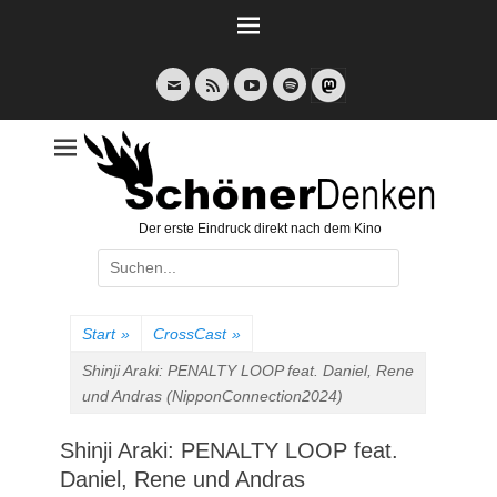
Weiter
zum
Inhalt
E-
Feed
YouTube
Spotify
Mail
Der erste Eindruck direkt nach dem Kino
Suche
nach:
Start
»
CrossCast
»
Shinji Araki: PENALTY LOOP feat. Daniel, Rene
und Andras (NipponConnection2024)
Shinji Araki: PENALTY LOOP feat.
Daniel, Rene und Andras