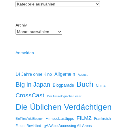
Archiv
Anmelden
14 Jahre ohne Kino
Allgemein
August
Buch
Big in Japan
Blogparade
China
CrossCast
Der futurologische Leser
Die Üblichen Verdächtigen
FILMZ
Filmpodcasttipps
Frankreich
EinFilmVieleBlogger
gAAAbe Accessing All Areas
Future Revisited