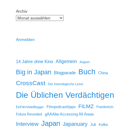
Archiv
Anmelden
14 Jahre ohne Kino
Allgemein
August
Buch
Big in Japan
Blogparade
China
CrossCast
Der futurologische Leser
Die Üblichen Verdächtigen
FILMZ
Filmpodcasttipps
Frankreich
EinFilmVieleBlogger
gAAAbe Accessing All Areas
Future Revisited
Japan
Interview
Japanuary
Juli
Kafka