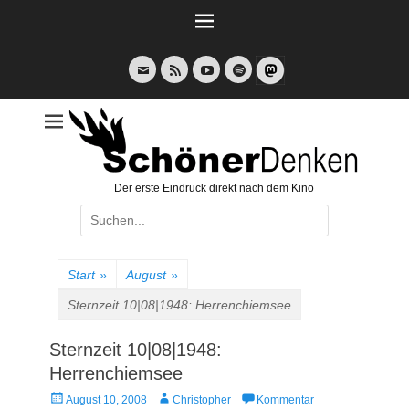
Weiter
zum
Inhalt
E-
Feed
YouTube
Spotify
Mail
Der erste Eindruck direkt nach dem Kino
Suche
nach:
Start
»
August
»
Sternzeit 10|08|1948: Herrenchiemsee
Sternzeit 10|08|1948:
Herrenchiemsee
Veröffentlicht
Autor
August 10, 2008
Christopher
Kommentar