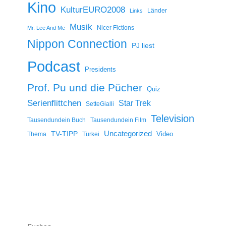
Kino
KulturEURO2008
Länder
Links
Musik
Nicer Fictions
Mr. Lee And Me
Nippon Connection
PJ liest
Podcast
Presidents
Prof. Pu und die Pücher
Quiz
Serienflittchen
Star Trek
SetteGialli
Television
Tausendundein Buch
Tausendundein Film
Uncategorized
TV-TIPP
Video
Thema
Türkei