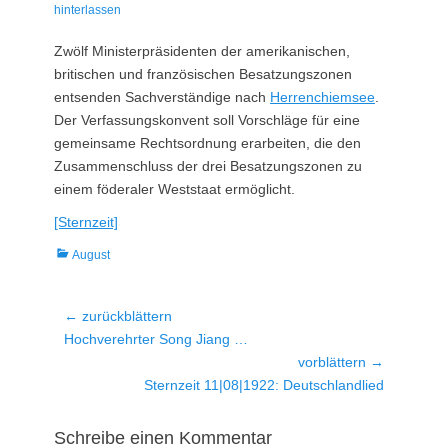
am
hinterlassen
Zwölf Ministerpräsidenten der amerikanischen,
britischen und französischen Besatzungszonen
entsenden Sachverständige nach
Herrenchiemsee
.
Der Verfassungskonvent soll Vorschläge für eine
gemeinsame Rechtsordnung erarbeiten, die den
Zusammenschluss der drei Besatzungszonen zu
einem föderaler Weststaat ermöglicht.
[Sternzeit]
Kategorien
August
Beitragsnavigation
← zurückblättern
Vorheriger
Hochverehrter Song Jiang …
Beitrag:
vorblättern →
Nächster
Sternzeit 11|08|1922: Deutschlandlied
Beitrag:
Schreibe einen Kommentar