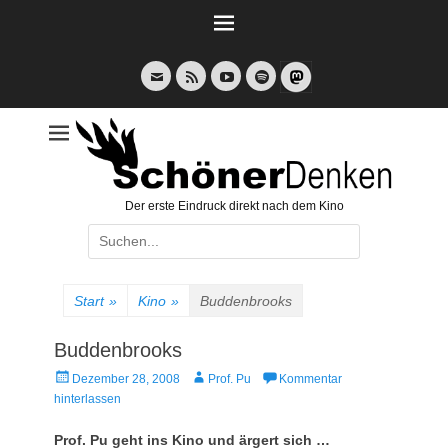
Weiter
zum
Inhalt
E-
Feed
YouTube
Spotify
Mail
Der erste Eindruck direkt nach dem Kino
Suche
nach:
Start
»
Kino
»
Buddenbrooks
Buddenbrooks
Veröffentlicht
Autor
Dezember 28, 2008
Prof. Pu
Kommentar
am
hinterlassen
Prof. Pu geht ins Kino und ärgert sich …