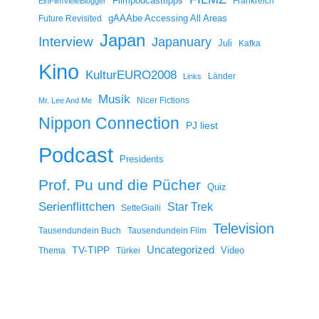
Filmpodcasttipps
Frankreich
EinFilmVieleBlogger
gAAAbe Accessing All Areas
Future Revisited
Japan
Interview
Japanuary
Juli
Kafka
Kino
KulturEURO2008
Länder
Links
Musik
Nicer Fictions
Mr. Lee And Me
Nippon Connection
PJ liest
Podcast
Presidents
Prof. Pu und die Pücher
Quiz
Serienflittchen
Star Trek
SetteGialli
Television
Tausendundein Buch
Tausendundein Film
Uncategorized
TV-TIPP
Video
Thema
Türkei