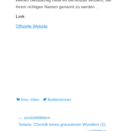
ihrem richtigen Namen genannt zu werden …
Link
Offizielle Website
Kategorien
Tags
Kino
,
Video
Buddenbrooks
Beitragsnavigation
← zurückblättern
Vorheriger
Solaris: Chronik eines grausamen Wunders (1)
Beitrag:
vorblättern →