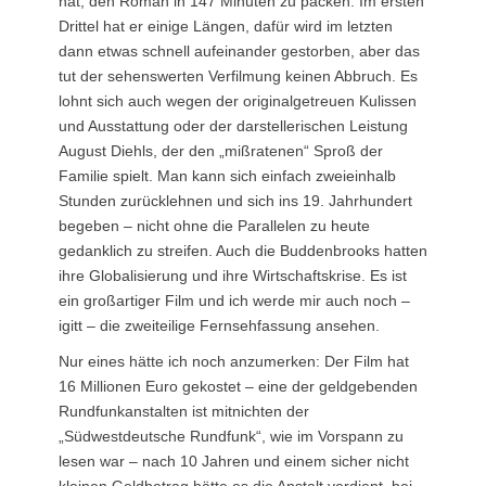
hat, den Roman in 147 Minuten zu packen. Im ersten
Drittel hat er einige Längen, dafür wird im letzten
dann etwas schnell aufeinander gestorben, aber das
tut der sehenswerten Verfilmung keinen Abbruch. Es
lohnt sich auch wegen der originalgetreuen Kulissen
und Ausstattung oder der darstellerischen Leistung
August Diehls, der den „mißratenen“ Sproß der
Familie spielt. Man kann sich einfach zweieinhalb
Stunden zurücklehnen und sich ins 19. Jahrhundert
begeben – nicht ohne die Parallelen zu heute
gedanklich zu streifen. Auch die Buddenbrooks hatten
ihre Globalisierung und ihre Wirtschaftskrise. Es ist
ein großartiger Film und ich werde mir auch noch –
igitt – die zweiteilige Fernsehfassung ansehen.
Nur eines hätte ich noch anzumerken: Der Film hat
16 Millionen Euro gekostet – eine der geldgebenden
Rundfunkanstalten ist mitnichten der
„Südwestdeutsche Rundfunk“, wie im Vorspann zu
lesen war – nach 10 Jahren und einem sicher nicht
kleinen Geldbetrag hätte es die Anstalt verdient, bei