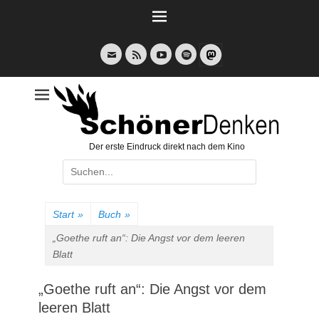
Weiter
zum
Inhalt
E-
Feed
YouTube
Spotify
Mail
Der erste Eindruck direkt nach dem Kino
Suche
nach:
Start
»
Buch
»
„Goethe ruft an“: Die Angst vor dem leeren
Blatt
„Goethe ruft an“: Die Angst vor dem
leeren Blatt