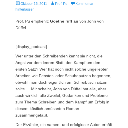
Veröffentlicht
Autor
Oktober 16, 2011
Prof. Pu
Kommentar
am
hinterlassen
Prof. Pu empfiehlt:
Goethe ruft an
von John von
Düffel
[display_podcast]
Wer unter den Schreibenden kennt sie nicht, die
Angst vor dem leeren Blatt, den Kampf um den
ersten Satz? Wer hat noch nicht solche ungeliebten
Arbeiten wie Fenster- oder Schuheputzen begonnen,
obwohl man doch eigentlich am Schreibtisch sitzen
sollte … Mir scheint, John von Düffel hat alle, aber
auch wirklich alle Zweifel, Gedanken und Probleme
zum Thema Schreiben und dem Kampf um Erfolg in
diesem köstlich-amüsanten Roman
zusammengefaßt.
Der Erzähler, ein namen- und erfolgloser Autor, erhält