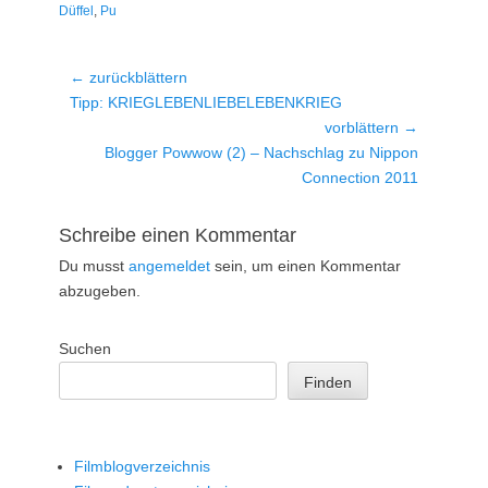
Düffel
,
Pu
Beitragsnavigation
← zurückblättern
Vorheriger
Tipp: KRIEGLEBENLIEBELEBENKRIEG
Beitrag:
vorblättern →
Nächster
Blogger Powwow (2) – Nachschlag zu Nippon
Beitrag:
Connection 2011
Schreibe einen Kommentar
Du musst
angemeldet
sein, um einen Kommentar
abzugeben.
Suchen
Finden
Filmblogverzeichnis