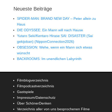
Neueste Beiträge
SPIDER-MAN: BRAND NEW DAY – Peter allein zu
Haus
DIE ODYSSEE: Ein Mann will nach Hause
Yutaro Seki/Kentaro Hirase SAI: DISASTER (Sai
gekijoban) (NipponConnection2026)
OBSESSION: Wehe, wenn ein Mann sich etwas
wünscht
BACKROOMS: Im unendlichen Labyrinth
Filmblogverzeichnis
Filmpodcastverzeichnis
Gastspiele
Impressum/Datenschutz
Über SchönerDenken
Verzeichnis aller von uns besprochenen Filme