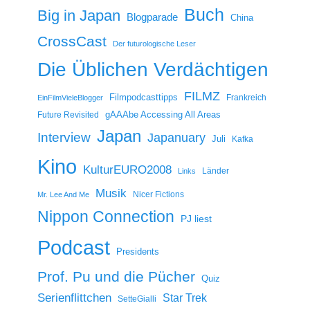
Buch
Big in Japan
Blogparade
China
CrossCast
Der futurologische Leser
Die Üblichen Verdächtigen
FILMZ
Filmpodcasttipps
Frankreich
EinFilmVieleBlogger
gAAAbe Accessing All Areas
Future Revisited
Japan
Interview
Japanuary
Juli
Kafka
Kino
KulturEURO2008
Länder
Links
Musik
Nicer Fictions
Mr. Lee And Me
Nippon Connection
PJ liest
Podcast
Presidents
Prof. Pu und die Pücher
Quiz
Serienflittchen
Star Trek
SetteGialli