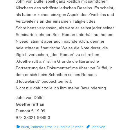
John von Düffel spielt ganz köstlich mit sämtlichen
Klischees des schriftstellerischen Daseins. Es scheint,
als habe er keinen einzigen Aspekt des Zweifelns und
Verzweifelns an der einsamen Tätigkeit des
Schreibens vergessen, als wäre er selbst jeder seiner
Seminarteilnehmer. Sein Roman unterhält auf hohem
Niveau, stimmt aber auch nachdenklich, denn er
beleuchtet auf satirische Weise die Nöte derer, die
täglich versuchen, „den Roman“ zu schreiben.
„Goethe ruft an“ ist im Grunde die literarische
Fortsetzung des Dokumentarfilms über von Düffel, in
dem er sich beim Schreiben seines Romans
„Houwelandt“ beobachten ließ.
Nicht nur dafür zolle ich ihm meine Bewunderung.
John von Düffel
Goethe ruft an
Dumont € 19,99
978-38321-9649-3
Kategorien
Tags
Buch
,
Podcast
,
Prof. Pu und die Pücher
John von