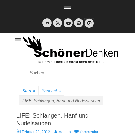
Weiter
zum
Inhalt
E-
Feed
YouTube
Spotify
Mail
Der erste Eindruck direkt nach dem Kino
Suche
nach:
Start
»
Podcast
»
LIFE: Schlangen, Hanf und Nudelsaucen
LIFE: Schlangen, Hanf und
Nudelsaucen
Veröffentlicht
Autor
Februar 21, 2012
Martina
Kommentar