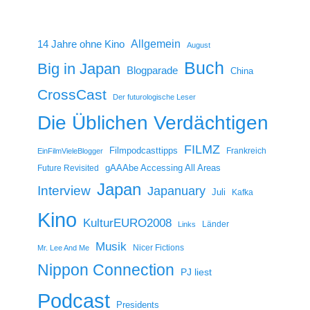
14 Jahre ohne Kino
Allgemein
August
Buch
Big in Japan
Blogparade
China
CrossCast
Der futurologische Leser
Die Üblichen Verdächtigen
FILMZ
Filmpodcasttipps
Frankreich
EinFilmVieleBlogger
gAAAbe Accessing All Areas
Future Revisited
Japan
Interview
Japanuary
Juli
Kafka
Kino
KulturEURO2008
Länder
Links
Musik
Nicer Fictions
Mr. Lee And Me
Nippon Connection
PJ liest
Podcast
Presidents