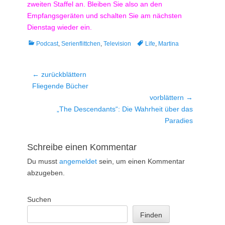
zweiten Staffel an. Bleiben Sie also an den
Empfangsgeräten und schalten Sie am nächsten
Dienstag wieder ein.
Kategorien
Tags
Podcast
,
Serienflittchen
,
Television
Life
,
Martina
Beitragsnavigation
← zurückblättern
Vorheriger
Fliegende Bücher
Beitrag:
vorblättern →
Nächster
„The Descendants“: Die Wahrheit über das
Beitrag:
Paradies
Schreibe einen Kommentar
Du musst
angemeldet
sein, um einen Kommentar
abzugeben.
Suchen
Finden