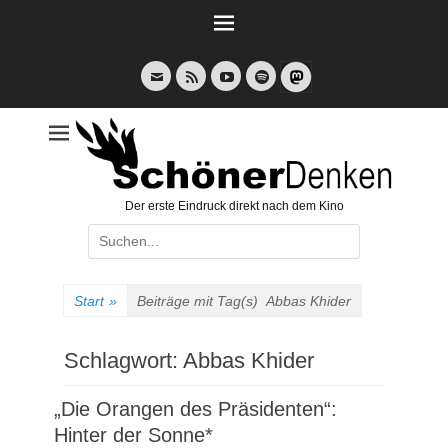
Weiter
zum
Inhalt
E-
Feed
YouTube
Spotify
Mail
Der erste Eindruck direkt nach dem Kino
Suche
nach:
Start
»
Beiträge mit Tag(s)
Abbas Khider
Schlagwort:
Abbas Khider
„Die Orangen des Präsidenten“:
Hinter der Sonne*