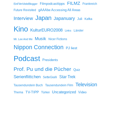
FILMZ
Filmpodcasttipps
Frankreich
EinFilmVieleBlogger
gAAAbe Accessing All Areas
Future Revisited
Japan
Interview
Japanuary
Juli
Kafka
Kino
KulturEURO2008
Länder
Links
Musik
Nicer Fictions
Mr. Lee And Me
Nippon Connection
PJ liest
Podcast
Presidents
Prof. Pu und die Pücher
Quiz
Serienflittchen
Star Trek
SetteGialli
Television
Tausendundein Buch
Tausendundein Film
Uncategorized
TV-TIPP
Video
Thema
Türkei