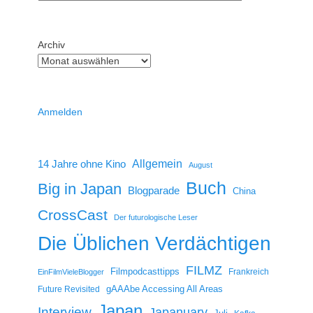
Archiv
Anmelden
14 Jahre ohne Kino
Allgemein
August
Buch
Big in Japan
Blogparade
China
CrossCast
Der futurologische Leser
Die Üblichen Verdächtigen
FILMZ
Filmpodcasttipps
Frankreich
EinFilmVieleBlogger
gAAAbe Accessing All Areas
Future Revisited
Japan
Interview
Japanuary