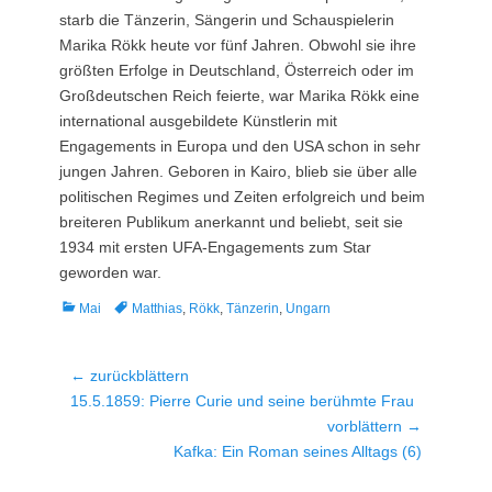
starb die Tänzerin, Sängerin und Schauspielerin
Marika Rökk heute vor fünf Jahren. Obwohl sie ihre
größten Erfolge in Deutschland, Österreich oder im
Großdeutschen Reich feierte, war Marika Rökk eine
international ausgebildete Künstlerin mit
Engagements in Europa und den USA schon in sehr
jungen Jahren. Geboren in Kairo, blieb sie über alle
politischen Regimes und Zeiten erfolgreich und beim
breiteren Publikum anerkannt und beliebt, seit sie
1934 mit ersten UFA-Engagements zum Star
geworden war.
Kategorien
Tags
Mai
Matthias
,
Rökk
,
Tänzerin
,
Ungarn
Beitragsnavigation
← zurückblättern
Vorheriger
15.5.1859: Pierre Curie und seine berühmte Frau
Beitrag:
vorblättern →
Nächster
Kafka: Ein Roman seines Alltags (6)
Beitrag: