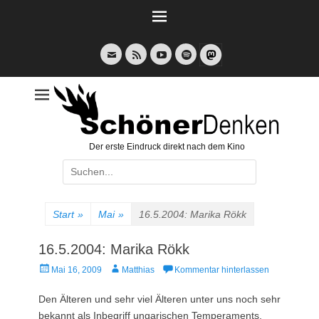
Weiter
zum
Inhalt
E-
Feed
YouTube
Spotify
Mail
Der erste Eindruck direkt nach dem Kino
Suche
nach:
Start
»
Mai
»
16.5.2004: Marika Rökk
16.5.2004: Marika Rökk
Veröffentlicht
Autor
Mai 16, 2009
Matthias
Kommentar hinterlassen
am
Den Älteren und sehr viel Älteren unter uns noch sehr
bekannt als Inbegriff ungarischen Temperaments,