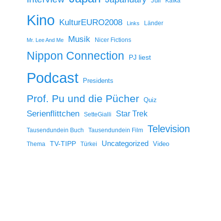
Juli
Kafka
Kino
KulturEURO2008
Länder
Links
Musik
Nicer Fictions
Mr. Lee And Me
Nippon Connection
PJ liest
Podcast
Presidents
Prof. Pu und die Pücher
Quiz
Serienflittchen
Star Trek
SetteGialli
Television
Tausendundein Buch
Tausendundein Film
Uncategorized
TV-TIPP
Video
Thema
Türkei