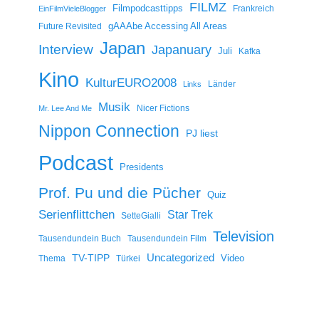
FILMZ
Filmpodcasttipps
Frankreich
EinFilmVieleBlogger
gAAAbe Accessing All Areas
Future Revisited
Japan
Interview
Japanuary
Juli
Kafka
Kino
KulturEURO2008
Länder
Links
Musik
Nicer Fictions
Mr. Lee And Me
Nippon Connection
PJ liest
Podcast
Presidents
Prof. Pu und die Pücher
Quiz
Serienflittchen
Star Trek
SetteGialli
Television
Tausendundein Buch
Tausendundein Film
Uncategorized
TV-TIPP
Video
Thema
Türkei