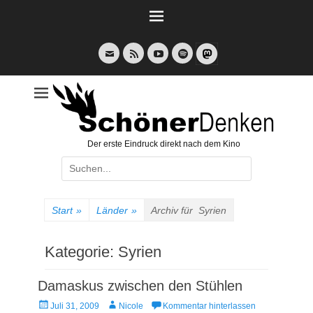
Weiter
zum
Inhalt
E-
Feed
YouTube
Spotify
Mail
Der erste Eindruck direkt nach dem Kino
Suche
nach:
Start
»
Länder
»
Archiv für
Syrien
Kategorie:
Syrien
Damaskus zwischen den Stühlen
Veröffentlicht
Autor
Juli 31, 2009
Nicole
Kommentar hinterlassen