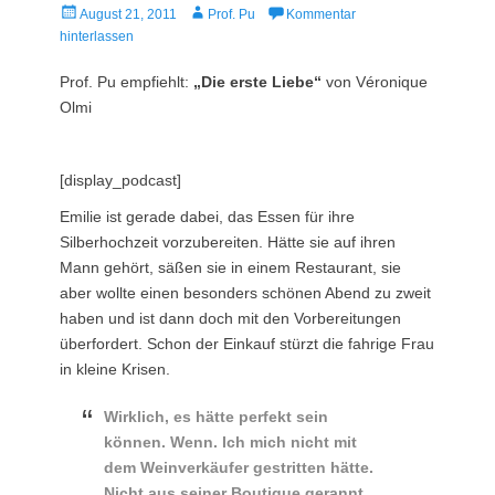
Veröffentlicht
Autor
August 21, 2011
Prof. Pu
Kommentar
am
hinterlassen
Prof. Pu empfiehlt:
„Die erste Liebe“
von Véronique
Olmi
[display_podcast]
Emilie ist gerade dabei, das Essen für ihre
Silberhochzeit vorzubereiten. Hätte sie auf ihren
Mann gehört, säßen sie in einem Restaurant, sie
aber wollte einen besonders schönen Abend zu zweit
haben und ist dann doch mit den Vorbereitungen
überfordert. Schon der Einkauf stürzt die fahrige Frau
in kleine Krisen.
Wirklich, es hätte perfekt sein
können. Wenn. Ich mich nicht mit
dem Weinverkäufer gestritten hätte.
Nicht aus seiner Boutique gerannt