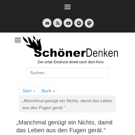
Weiter
zum
Inhalt
E-
Feed
YouTube
Spotify
Mail
Der erste Eindruck direkt nach dem Kino
Suche
nach:
Start
»
Buch
»
„Manchmal genügt ein Nichts, damit das Leben
aus den Fugen gerät.“
„Manchmal genügt ein Nichts, damit
das Leben aus den Fugen gerät.“