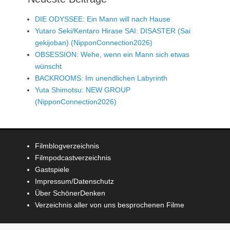
DIE ODYSSEE: Ein Mann will nach Hause
Yutaro Seki/Kentaro Hirase SAI: DISASTER (Sai
gekijoban) (NipponConnection2026)
OBSESSION: Wehe, wenn ein Mann sich etwas
wünscht
BACKROOMS: Im unendlichen Labyrinth
Yuta Shimotsu: NEW GROUP
(NipponConnection2026)
Filmblogverzeichnis
Filmpodcastverzeichnis
Gastspiele
Impressum/Datenschutz
Über SchönerDenken
Verzeichnis aller von uns besprochenen Filme