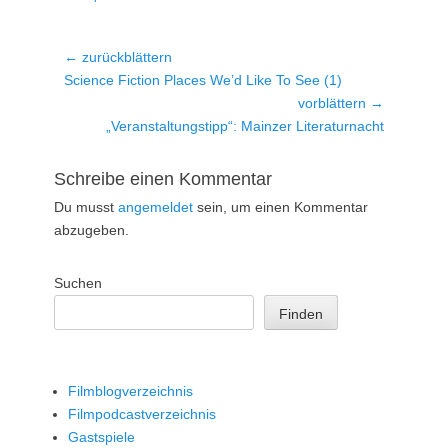
Beitragsnavigation
← zurückblättern
Vorheriger
Science Fiction Places We’d Like To See (1)
Beitrag:
vorblättern →
Nächster
„Veranstaltungstipp“: Mainzer Literaturnacht
Beitrag:
Schreibe einen Kommentar
Du musst
angemeldet
sein, um einen Kommentar
abzugeben.
Suchen
Finden
Filmblogverzeichnis
Filmpodcastverzeichnis
Gastspiele