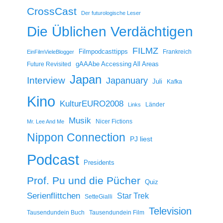
CrossCast
Der futurologische Leser
Die Üblichen Verdächtigen
FILMZ
Filmpodcasttipps
Frankreich
EinFilmVieleBlogger
gAAAbe Accessing All Areas
Future Revisited
Japan
Interview
Japanuary
Juli
Kafka
Kino
KulturEURO2008
Länder
Links
Musik
Nicer Fictions
Mr. Lee And Me
Nippon Connection
PJ liest
Podcast
Presidents
Prof. Pu und die Pücher
Quiz
Serienflittchen
Star Trek
SetteGialli
Television
Tausendundein Buch
Tausendundein Film