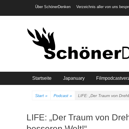
Weiter
Header-Menü
Über SchönerDenken
Verzeichnis aller von uns besp
zum
Inhalt
Hauptmenü
Startseite
Japanuary
Filmpodcastver
Start
»
Podcast
»
LIFE: „Der Traum von Drehb
LIFE: „Der Traum von Dre
besseren Welt!“