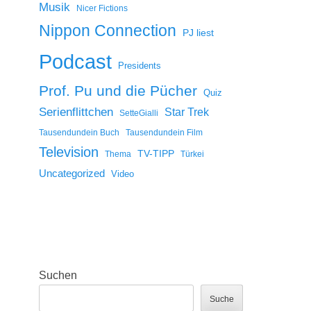
Musik
Nicer Fictions
Nippon Connection
PJ liest
Podcast
Presidents
Prof. Pu und die Pücher
Quiz
Serienflittchen
Star Trek
SetteGialli
Tausendundein Buch
Tausendundein Film
Television
TV-TIPP
Thema
Türkei
Uncategorized
Video
Suchen
Suche