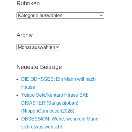
Rubriken
Rubriken
Archiv
Archiv
Neueste Beiträge
DIE ODYSSEE: Ein Mann will nach
Hause
Yutaro Seki/Kentaro Hirase SAI:
DISASTER (Sai gekijoban)
(NipponConnection2026)
OBSESSION: Wehe, wenn ein Mann
sich etwas wünscht