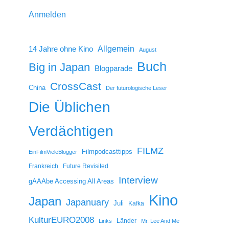
Anmelden
14 Jahre ohne Kino
Allgemein
August
Buch
Big in Japan
Blogparade
CrossCast
China
Der futurologische Leser
Die Üblichen
Verdächtigen
FILMZ
Filmpodcasttipps
EinFilmVieleBlogger
Frankreich
Future Revisited
Interview
gAAAbe Accessing All Areas
Kino
Japan
Japanuary
Juli
Kafka
KulturEURO2008
Länder
Links
Mr. Lee And Me