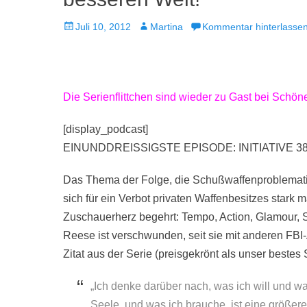
Veröffentlicht
Autor
Juli 10, 2012
Martina
Kommentar hinterlasse
am
Die Serienflittchen sind wieder zu Gast bei Sch
[display_podcast]
EINUNDDREISSIGSTE EPISODE: INITIATIVE 
Das Thema der Folge, die Schußwaffenproblematik i
sich für ein Verbot privaten Waffenbesitzes stark 
Zuschauerherz begehrt: Tempo, Action, Glamour, 
Reese ist verschwunden, seit sie mit anderen FBI
Zitat aus der Serie (preisgekrönt als unser bestes S
„Ich denke darüber nach, was ich will und was
Seele, und was ich brauche, ist eine größere