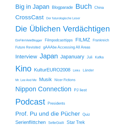
Buch
Big in Japan
Blogparade
China
CrossCast
Der futurologische Leser
Die Üblichen Verdächtigen
FILMZ
Filmpodcasttipps
Frankreich
EinFilmVieleBlogger
gAAAbe Accessing All Areas
Future Revisited
Japan
Interview
Japanuary
Juli
Kafka
Kino
KulturEURO2008
Länder
Links
Musik
Nicer Fictions
Mr. Lee And Me
Nippon Connection
PJ liest
Podcast
Presidents
Prof. Pu und die Pücher
Quiz
Serienflittchen
Star Trek
SetteGialli