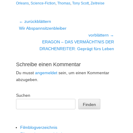
Orleans
,
Science-Fiction
,
Thomas
,
Tony Scott
,
Zeitreise
Beitragsnavigation
← zurückblättern
Vorheriger
Wir Abspannsitzenbleiber
Beitrag:
vorblättern →
Nächster
ERAGON – DAS VERMÄCHTNIS DER
Beitrag:
DRACHENREITER: Geprägt fürs Leben
Schreibe einen Kommentar
Du musst
angemeldet
sein, um einen Kommentar
abzugeben.
Suchen
Finden
Filmblogverzeichnis