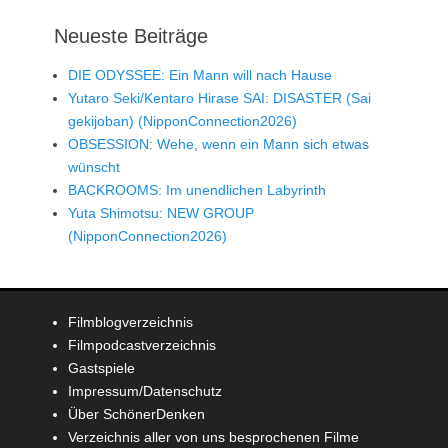
Neueste Beiträge
DIE ODYSSEE: Ein Mann will nach Hause
Yutaro Seki/Kentaro Hirase SAI: DISASTER (Sai
gekijoban) (NipponConnection2026)
OBSESSION: Wehe, wenn ein Mann sich etwas
wünscht
BACKROOMS: Im unendlichen Labyrinth
Yuta Shimotsu: NEW GROUP
(NipponConnection2026)
Filmblogverzeichnis
Filmpodcastverzeichnis
Gastspiele
Impressum/Datenschutz
Über SchönerDenken
Verzeichnis aller von uns besprochenen Filme