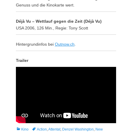
Genuss und die Kinokarte wert.
Déjà Vu – Wettlauf gegen die Zeit (Déjà Vu)
USA 2006, 126 Min., Regie: Tony Scott
Hintergrundinfos bei
Outnow.ch
.
Trailer
Kategorien
Tags
Kino
Action
,
Attentat
,
Denzel Washington
,
New