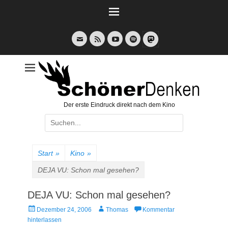
Weiter
zum
Inhalt
E-
Feed
YouTube
Spotify
Mail
Der erste Eindruck direkt nach dem Kino
Suche
nach:
Start
»
Kino
»
DEJA VU: Schon mal gesehen?
DEJA VU: Schon mal gesehen?
Veröffentlicht
Autor
Dezember 24, 2006
Thomas
Kommentar
am
hinterlassen