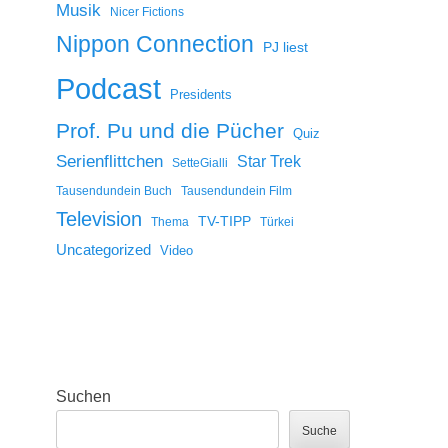
Musik
Nicer Fictions
Nippon Connection
PJ liest
Podcast
Presidents
Prof. Pu und die Pücher
Quiz
Serienflittchen
Star Trek
SetteGialli
Tausendundein Buch
Tausendundein Film
Television
TV-TIPP
Thema
Türkei
Uncategorized
Video
Suchen
Suche