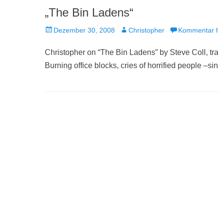
„The Bin Ladens“
Veröffentlicht
Autor
Dezember 30, 2008
Christopher
Kommentar h
am
Christopher on “The Bin Ladens” by Steve Coll, t
Burning office blocks, cries of horrified people –