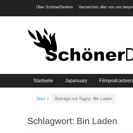
Weiter
Header-Menü
Über SchönerDenken
Verzeichnis aller von uns besp
zum
Inhalt
Hauptmenü
Startseite
Japanuary
Filmpodcastver
Start
»
Beiträge mit Tag(s)
Bin Laden
Schlagwort:
Bin Laden