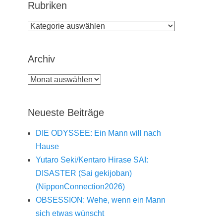
Rubriken
Rubriken
Archiv
Archiv
Neueste Beiträge
DIE ODYSSEE: Ein Mann will nach
Hause
Yutaro Seki/Kentaro Hirase SAI:
DISASTER (Sai gekijoban)
(NipponConnection2026)
OBSESSION: Wehe, wenn ein Mann
sich etwas wünscht