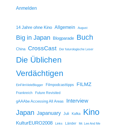
Anmelden
14 Jahre ohne Kino
Allgemein
August
Buch
Big in Japan
Blogparade
CrossCast
China
Der futurologische Leser
Die Üblichen
Verdächtigen
FILMZ
Filmpodcasttipps
EinFilmVieleBlogger
Frankreich
Future Revisited
Interview
gAAAbe Accessing All Areas
Kino
Japan
Japanuary
Juli
Kafka
KulturEURO2008
Länder
Links
Mr. Lee And Me