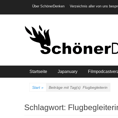
Weiter
Header-Menü
Über SchönerDenken
Verzeichnis aller von uns besp
zum
Inhalt
Hauptmenü
Startseite
Japanuary
Filmpodcastver
Start
»
Beiträge mit Tag(s)
Flugbegleiterin
Schlagwort:
Flugbegleiteri