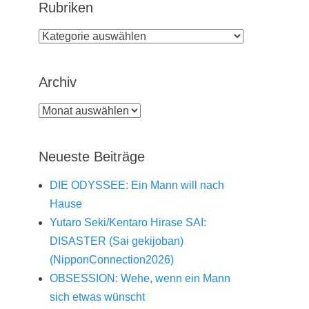
Rubriken
Rubriken
Archiv
Archiv
Neueste Beiträge
DIE ODYSSEE: Ein Mann will nach
Hause
Yutaro Seki/Kentaro Hirase SAI:
DISASTER (Sai gekijoban)
(NipponConnection2026)
OBSESSION: Wehe, wenn ein Mann
sich etwas wünscht