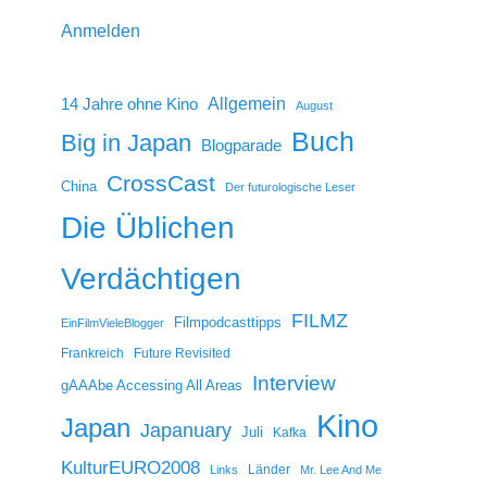
Anmelden
14 Jahre ohne Kino
Allgemein
August
Buch
Big in Japan
Blogparade
CrossCast
China
Der futurologische Leser
Die Üblichen
Verdächtigen
FILMZ
Filmpodcasttipps
EinFilmVieleBlogger
Frankreich
Future Revisited
Interview
gAAAbe Accessing All Areas
Kino
Japan
Japanuary
Juli
Kafka
KulturEURO2008
Länder
Links
Mr. Lee And Me