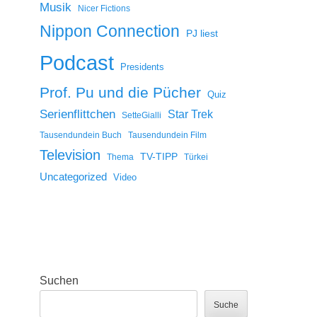
Musik
Nicer Fictions
Nippon Connection
PJ liest
Podcast
Presidents
Prof. Pu und die Pücher
Quiz
Serienflittchen
Star Trek
SetteGialli
Tausendundein Buch
Tausendundein Film
Television
TV-TIPP
Thema
Türkei
Uncategorized
Video
Suchen
Suche