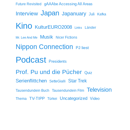
gAAAbe Accessing All Areas
Future Revisited
Japan
Interview
Japanuary
Juli
Kafka
Kino
KulturEURO2008
Länder
Links
Musik
Nicer Fictions
Mr. Lee And Me
Nippon Connection
PJ liest
Podcast
Presidents
Prof. Pu und die Pücher
Quiz
Serienflittchen
Star Trek
SetteGialli
Television
Tausendundein Buch
Tausendundein Film
Uncategorized
TV-TIPP
Video
Thema
Türkei