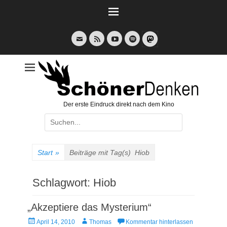
Weiter
zum
Inhalt
E-
Feed
YouTube
Spotify
Mail
Der erste Eindruck direkt nach dem Kino
Suche
nach:
Start
»
Beiträge mit Tag(s)
Hiob
Schlagwort:
Hiob
„Akzeptiere das Mysterium“
Veröffentlicht
Autor
April 14, 2010
Thomas
Kommentar hinterlassen