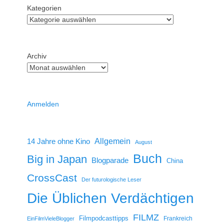
Kategorien
Archiv
Anmelden
14 Jahre ohne Kino
Allgemein
August
Buch
Big in Japan
Blogparade
China
CrossCast
Der futurologische Leser
Die Üblichen Verdächtigen
FILMZ
Filmpodcasttipps
Frankreich
EinFilmVieleBlogger