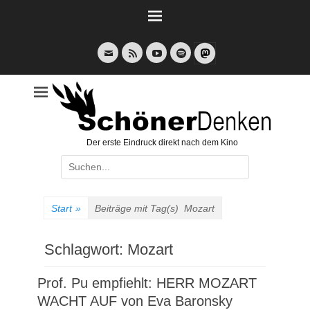
Weiter
zum
Inhalt
E-
Feed
YouTube
Spotify
Mail
Der erste Eindruck direkt nach dem Kino
Suche
nach:
Start
»
Beiträge mit Tag(s)
Mozart
Schlagwort:
Mozart
Prof. Pu empfiehlt: HERR MOZART
WACHT AUF von Eva Baronsky