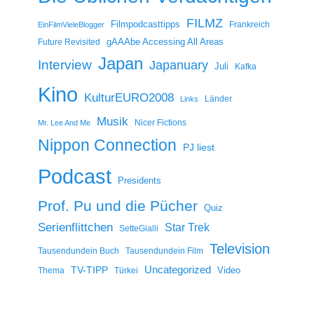
FILMZ
Filmpodcasttipps
Frankreich
EinFilmVieleBlogger
gAAAbe Accessing All Areas
Future Revisited
Japan
Interview
Japanuary
Juli
Kafka
Kino
KulturEURO2008
Länder
Links
Musik
Nicer Fictions
Mr. Lee And Me
Nippon Connection
PJ liest
Podcast
Presidents
Prof. Pu und die Pücher
Quiz
Serienflittchen
Star Trek
SetteGialli
Television
Tausendundein Buch
Tausendundein Film
Uncategorized
TV-TIPP
Video
Thema
Türkei