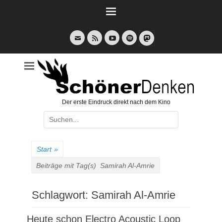
Weiter
zum
Inhalt
E-
Feed
YouTube
Spotify
Mail
Der erste Eindruck direkt nach dem Kino
Suche
nach:
Start
»
Beiträge mit Tag(s)
Samirah Al-Amrie
Schlagwort:
Samirah Al-Amrie
Heute schon Electro Acoustic Loop