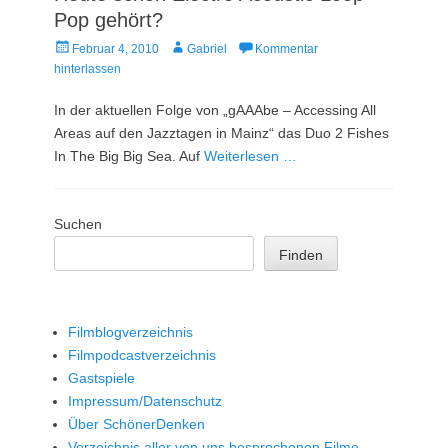
Pop gehört?
Veröffentlicht
Autor
Februar 4, 2010
Gabriel
Kommentar
am
hinterlassen
In der aktuellen Folge von „gAAAbe – Accessing All
Areas auf den Jazztagen in Mainz“ das Duo 2 Fishes
In The Big Big Sea. Auf
Weiterlesen …
Suchen
Finden
Filmblogverzeichnis
Filmpodcastverzeichnis
Gastspiele
Impressum/Datenschutz
Über SchönerDenken
Verzeichnis aller von uns besprochenen Filme