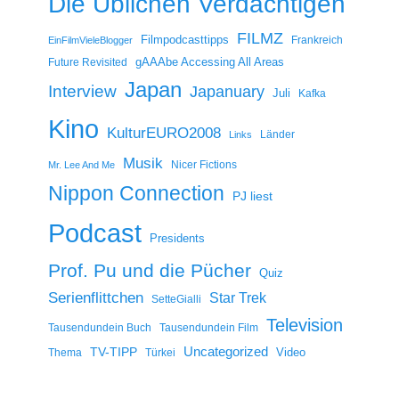
Die Üblichen Verdächtigen
FILMZ
Filmpodcasttipps
Frankreich
EinFilmVieleBlogger
gAAAbe Accessing All Areas
Future Revisited
Japan
Interview
Japanuary
Juli
Kafka
Kino
KulturEURO2008
Länder
Links
Musik
Nicer Fictions
Mr. Lee And Me
Nippon Connection
PJ liest
Podcast
Presidents
Prof. Pu und die Pücher
Quiz
Serienflittchen
Star Trek
SetteGialli
Television
Tausendundein Buch
Tausendundein Film
Uncategorized
TV-TIPP
Video
Thema
Türkei