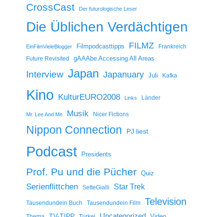
CrossCast
Der futurologische Leser
Die Üblichen Verdächtigen
FILMZ
Filmpodcasttipps
Frankreich
EinFilmVieleBlogger
gAAAbe Accessing All Areas
Future Revisited
Japan
Interview
Japanuary
Juli
Kafka
Kino
KulturEURO2008
Länder
Links
Musik
Nicer Fictions
Mr. Lee And Me
Nippon Connection
PJ liest
Podcast
Presidents
Prof. Pu und die Pücher
Quiz
Serienflittchen
Star Trek
SetteGialli
Television
Tausendundein Buch
Tausendundein Film
Uncategorized
TV-TIPP
Video
Thema
Türkei