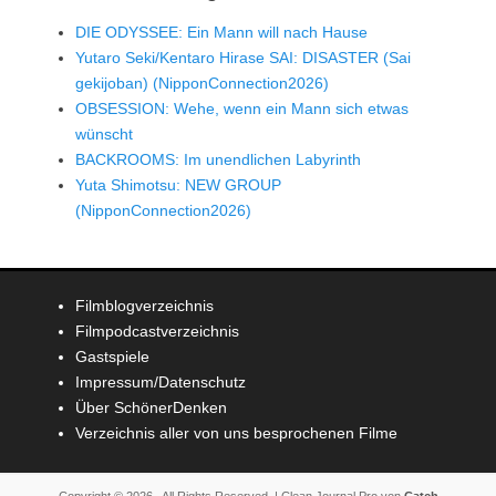
DIE ODYSSEE: Ein Mann will nach Hause
Yutaro Seki/Kentaro Hirase SAI: DISASTER (Sai
gekijoban) (NipponConnection2026)
OBSESSION: Wehe, wenn ein Mann sich etwas
wünscht
BACKROOMS: Im unendlichen Labyrinth
Yuta Shimotsu: NEW GROUP
(NipponConnection2026)
Filmblogverzeichnis
Filmpodcastverzeichnis
Gastspiele
Impressum/Datenschutz
Über SchönerDenken
Verzeichnis aller von uns besprochenen Filme
Copyright © 2026
. All Rights Reserved. | Clean Journal Pro von
Catch