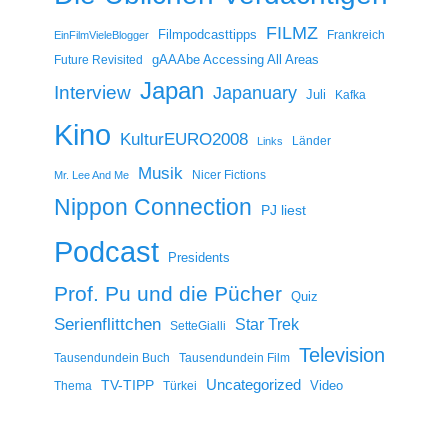
FILMZ
Filmpodcasttipps
Frankreich
EinFilmVieleBlogger
gAAAbe Accessing All Areas
Future Revisited
Japan
Interview
Japanuary
Juli
Kafka
Kino
KulturEURO2008
Länder
Links
Musik
Nicer Fictions
Mr. Lee And Me
Nippon Connection
PJ liest
Podcast
Presidents
Prof. Pu und die Pücher
Quiz
Serienflittchen
Star Trek
SetteGialli
Television
Tausendundein Buch
Tausendundein Film
Uncategorized
TV-TIPP
Video
Thema
Türkei