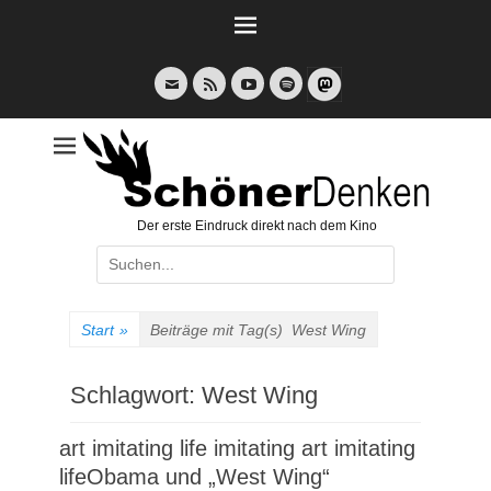
Weiter
zum
Inhalt
E-
Feed
YouTube
Spotify
Mail
Der erste Eindruck direkt nach dem Kino
Suche
nach:
Start
»
Beiträge mit Tag(s)
West Wing
Schlagwort:
West Wing
art imitating life imitating art imitating
lifeObama und „West Wing“