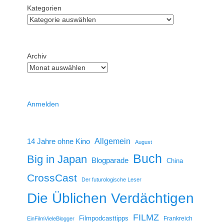
Kategorien
Archiv
Anmelden
14 Jahre ohne Kino
Allgemein
August
Buch
Big in Japan
Blogparade
China
CrossCast
Der futurologische Leser
Die Üblichen Verdächtigen
FILMZ
Filmpodcasttipps
Frankreich
EinFilmVieleBlogger