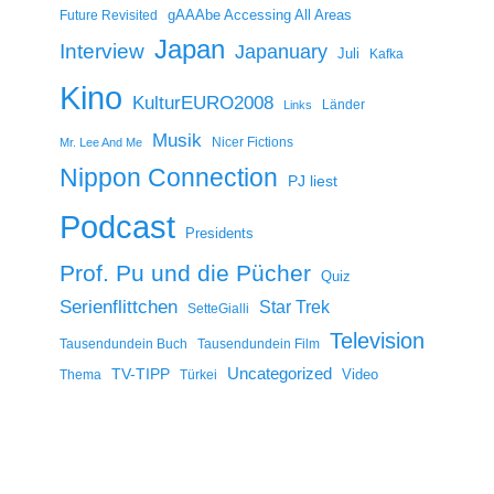
gAAAbe Accessing All Areas
Future Revisited
Japan
Interview
Japanuary
Juli
Kafka
Kino
KulturEURO2008
Länder
Links
Musik
Nicer Fictions
Mr. Lee And Me
Nippon Connection
PJ liest
Podcast
Presidents
Prof. Pu und die Pücher
Quiz
Serienflittchen
Star Trek
SetteGialli
Television
Tausendundein Buch
Tausendundein Film
Uncategorized
TV-TIPP
Video
Thema
Türkei