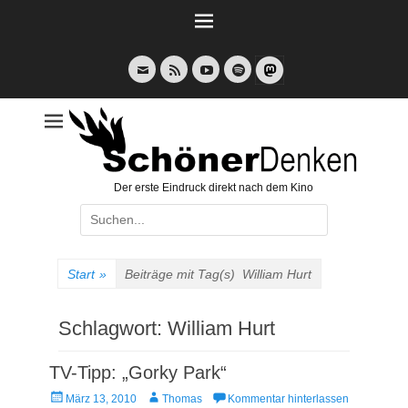
Weiter
zum
Inhalt
E-
Feed
YouTube
Spotify
Mail
Der erste Eindruck direkt nach dem Kino
Suche
nach:
Start
»
Beiträge mit Tag(s)
William Hurt
Schlagwort:
William Hurt
TV-Tipp: „Gorky Park“
Veröffentlicht
Autor
März 13, 2010
Thomas
Kommentar hinterlassen