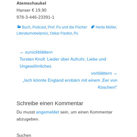
Atemschaukel
Hanser € 19,90
978-3-446-23391-1
Kategorien
Tags
Buch
,
Podcast
,
Prof. Pu und die Pücher
Herta Müller
,
Literaturnobelpreis
,
Oskar Pastior
,
Pu
Beitragsnavigation
← zurückblättern
Vorheriger
Torsten Knoll: Lieder über Aufruhr, Liebe und
Beitrag:
Ungewöhnliches
vorblättern →
Nächster
„Isch könnte England erobärn mit einem ‚Eer von
Beitrag:
Köschen!“
Schreibe einen Kommentar
Du musst
angemeldet
sein, um einen Kommentar
abzugeben.
Suchen