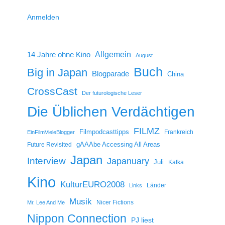
Anmelden
14 Jahre ohne Kino
Allgemein
August
Buch
Big in Japan
Blogparade
China
CrossCast
Der futurologische Leser
Die Üblichen Verdächtigen
FILMZ
Filmpodcasttipps
Frankreich
EinFilmVieleBlogger
gAAAbe Accessing All Areas
Future Revisited
Japan
Interview
Japanuary
Juli
Kafka
Kino
KulturEURO2008
Länder
Links
Musik
Nicer Fictions
Mr. Lee And Me
Nippon Connection
PJ liest