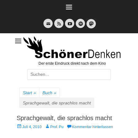
Weiter
zum
Inhalt
E-
Feed
YouTube
Spotify
Mail
Der erste Eindruck direkt nach dem Kino
Suche
nach:
Start
»
Buch
»
Sprachgewalt, die sprachlos macht
Sprachgewalt, die sprachlos macht
Veröffentlicht
Autor
Juli 4, 2010
Prof. Pu
Kommentar hinterlassen
am