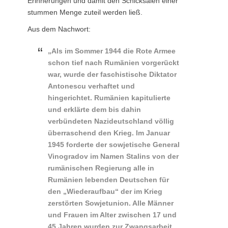
Erinnerungen und damit den Schicksalen einer
stummen Menge zuteil werden ließ.
Aus dem Nachwort:
„Als im Sommer 1944 die Rote Armee
schon tief nach Rumänien vorgerückt
war, wurde der faschistische Diktator
Antonescu verhaftet und
hingerichtet. Rumänien kapitulierte
und erklärte dem bis dahin
verbündeten Nazideutschland völlig
überraschend den Krieg. Im Januar
1945 forderte der sowjetische General
Vinogradov im Namen Stalins von der
rumänischen Regierung alle in
Rumänien lebenden Deutschen für
den „Wiederaufbau“ der im Krieg
zerstörten Sowjetunion. Alle Männer
und Frauen im Alter zwischen 17 und
45 Jahren wurden zur Zwangsarbeit