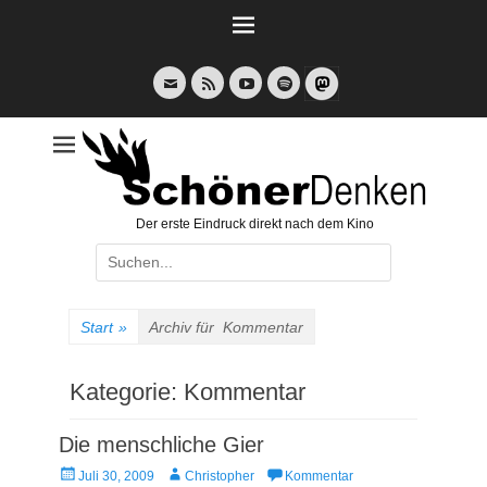
Weiter
zum
Inhalt
E-
Feed
YouTube
Spotify
Mail
Der erste Eindruck direkt nach dem Kino
Suche
nach:
Start
»
Archiv für
Kommentar
Kategorie:
Kommentar
Die menschliche Gier
Veröffentlicht
Autor
Juli 30, 2009
Christopher
Kommentar