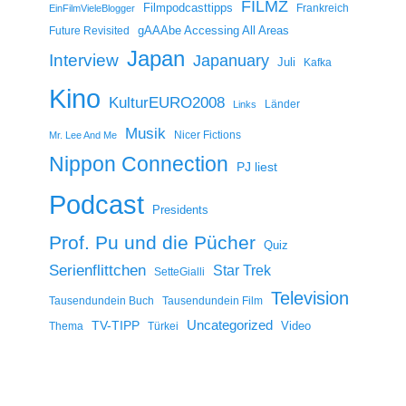
FILMZ
Filmpodcasttipps
Frankreich
EinFilmVieleBlogger
gAAAbe Accessing All Areas
Future Revisited
Japan
Interview
Japanuary
Juli
Kafka
Kino
KulturEURO2008
Länder
Links
Musik
Nicer Fictions
Mr. Lee And Me
Nippon Connection
PJ liest
Podcast
Presidents
Prof. Pu und die Pücher
Quiz
Serienflittchen
Star Trek
SetteGialli
Television
Tausendundein Buch
Tausendundein Film
Uncategorized
TV-TIPP
Video
Thema
Türkei