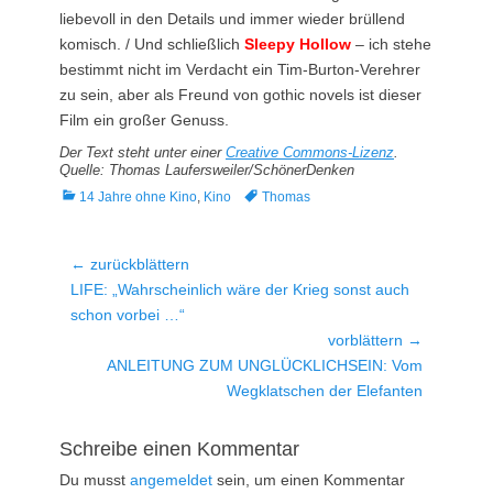
liebevoll in den Details und immer wieder brüllend
komisch. / Und schließlich
Sleepy Hollow
– ich stehe
bestimmt nicht im Verdacht ein Tim-Burton-Verehrer
zu sein, aber als Freund von gothic novels ist dieser
Film ein großer Genuss.
Der Text steht unter einer
Creative Commons-Lizenz
.
Quelle: Thomas Laufersweiler/SchönerDenken
Kategorien
Tags
14 Jahre ohne Kino
,
Kino
Thomas
Beitragsnavigation
← zurückblättern
Vorheriger
LIFE: „Wahrscheinlich wäre der Krieg sonst auch
Beitrag:
schon vorbei …“
vorblättern →
Nächster
ANLEITUNG ZUM UNGLÜCKLICHSEIN: Vom
Beitrag:
Wegklatschen der Elefanten
Schreibe einen Kommentar
Du musst
angemeldet
sein, um einen Kommentar