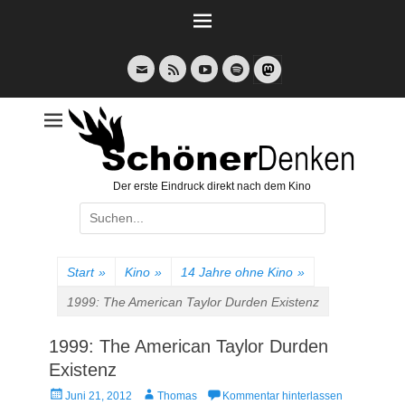
Weiter
zum
Inhalt
E-
Feed
YouTube
Spotify
Mail
Der erste Eindruck direkt nach dem Kino
Suche
nach:
Start
»
Kino
»
14 Jahre ohne Kino
»
1999: The American Taylor Durden Existenz
1999: The American Taylor Durden
Existenz
Veröffentlicht
Autor
Juni 21, 2012
Thomas
Kommentar hinterlassen