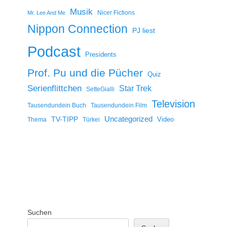
Musik
Nicer Fictions
Mr. Lee And Me
Nippon Connection
PJ liest
Podcast
Presidents
Prof. Pu und die Pücher
Quiz
Serienflittchen
Star Trek
SetteGialli
Television
Tausendundein Buch
Tausendundein Film
Uncategorized
TV-TIPP
Video
Thema
Türkei
Suchen