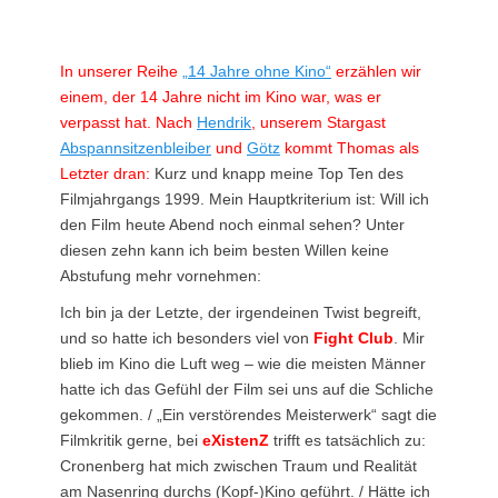
am
In unserer Reihe
„14 Jahre ohne Kino“
erzählen wir
einem, der 14 Jahre nicht im Kino war, was er
verpasst hat. Nach
Hendrik
, unserem Stargast
Abspannsitzenbleiber
und
Götz
kommt Thomas als
Letzter dran:
Kurz und knapp meine Top Ten des
Filmjahrgangs 1999. Mein Hauptkriterium ist: Will ich
den Film heute Abend noch einmal sehen? Unter
diesen zehn kann ich beim besten Willen keine
Abstufung mehr vornehmen:
Ich bin ja der Letzte, der irgendeinen Twist begreift,
und so hatte ich besonders viel von
Fight Club
. Mir
blieb im Kino die Luft weg – wie die meisten Männer
hatte ich das Gefühl der Film sei uns auf die Schliche
gekommen. / „Ein verstörendes Meisterwerk“ sagt die
Filmkritik gerne, bei
eXistenZ
trifft es tatsächlich zu:
Cronenberg hat mich zwischen Traum und Realität
am Nasenring durchs (Kopf-)Kino geführt. / Hätte ich