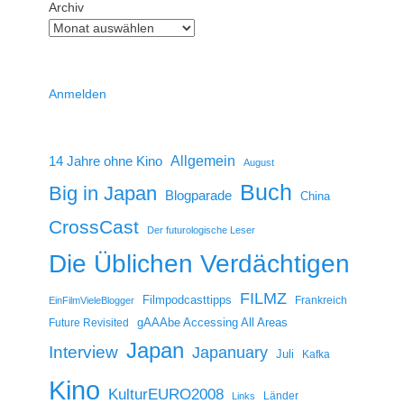
Archiv
Anmelden
14 Jahre ohne Kino
Allgemein
August
Buch
Big in Japan
Blogparade
China
CrossCast
Der futurologische Leser
Die Üblichen Verdächtigen
FILMZ
Filmpodcasttipps
Frankreich
EinFilmVieleBlogger
gAAAbe Accessing All Areas
Future Revisited
Japan
Interview
Japanuary
Juli
Kafka
Kino
KulturEURO2008
Länder
Links