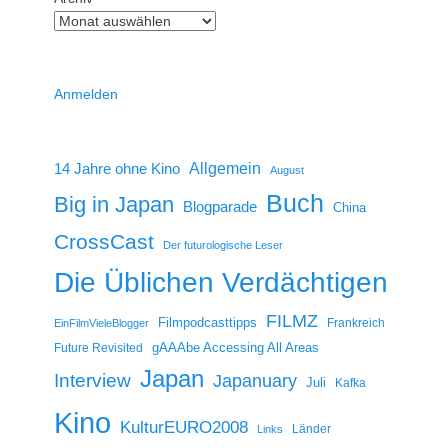
Anmelden
14 Jahre ohne Kino
Allgemein
August
Buch
Big in Japan
Blogparade
China
CrossCast
Der futurologische Leser
Die Üblichen Verdächtigen
FILMZ
Filmpodcasttipps
Frankreich
EinFilmVieleBlogger
gAAAbe Accessing All Areas
Future Revisited
Japan
Interview
Japanuary
Juli
Kafka
Kino
KulturEURO2008
Länder
Links