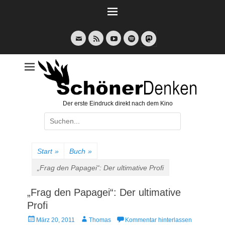
Weiter
zum
Inhalt
E-
Feed
YouTube
Spotify
Mail
Der erste Eindruck direkt nach dem Kino
Suche
nach:
Start
»
Buch
»
„Frag den Papagei“: Der ultimative Profi
„Frag den Papagei“: Der ultimative
Profi
Veröffentlicht
Autor
März 20, 2011
Thomas
Kommentar hinterlassen