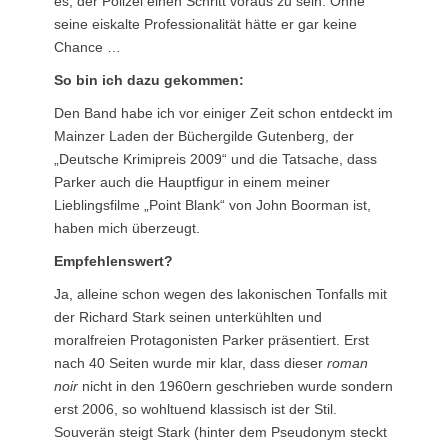
es, der Polizei einen Schritt voraus zu sein. Ohne
seine eiskalte Professionalität hätte er gar keine
Chance …
So bin ich dazu gekommen:
Den Band habe ich vor einiger Zeit schon entdeckt im
Mainzer Laden der Büchergilde Gutenberg, der
„Deutsche Krimipreis 2009“ und die Tatsache, dass
Parker auch die Hauptfigur in einem meiner
Lieblingsfilme „Point Blank“ von John Boorman ist,
haben mich überzeugt.
Empfehlenswert?
Ja, alleine schon wegen des lakonischen Tonfalls mit
der Richard Stark seinen unterkühlten und
moralfreien Protagonisten Parker präsentiert. Erst
nach 40 Seiten wurde mir klar, dass dieser
roman
noir
nicht in den 1960ern geschrieben wurde sondern
erst 2006, so wohltuend klassisch ist der Stil.
Souverän steigt Stark (hinter dem Pseudonym steckt