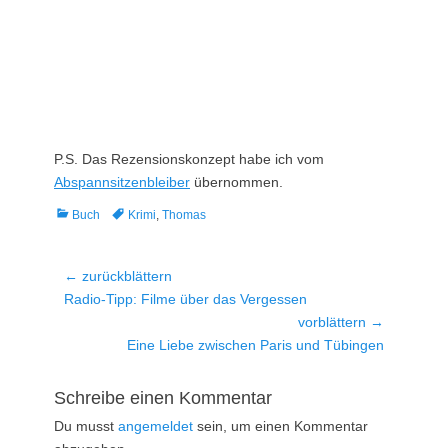
P.S. Das Rezensionskonzept habe ich vom
Abspannsitzenbleiber
übernommen.
Kategorien
Tags
Buch
Krimi
,
Thomas
Beitragsnavigation
← zurückblättern
Vorheriger
Radio-Tipp: Filme über das Vergessen
Beitrag:
vorblättern →
Nächster
Eine Liebe zwischen Paris und Tübingen
Beitrag:
Schreibe einen Kommentar
Du musst
angemeldet
sein, um einen Kommentar