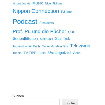
Musik
Nicer Fictions
Mr. Lee And Me
Nippon Connection
PJ liest
Podcast
Presidents
Prof. Pu und die Pücher
Quiz
Serienflittchen
Star Trek
SetteGialli
Television
Tausendundein Buch
Tausendundein Film
Uncategorized
TV-TIPP
Video
Thema
Türkei
Suchen
Suche