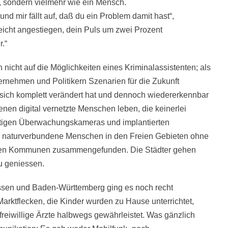
, sondern vielmehr wie ein Mensch.
 mir fällt auf, daß du ein Problem damit hast“,
leicht angestiegen, dein Puls um zwei Prozent
.“
 nicht auf die Möglichkeiten eines Kriminalassistenten; als
ernehmen und Politikern Szenarien für die Zukunft
s sich komplett verändert hat und dennoch wiedererkennbar
denen digital vernetzte Menschen leben, die keinerlei
rtigen Überwachungskameras und implantierten
h naturverbundene Menschen in den Freien Gebieten ohne
alteten Kommunen zusammengefunden. Die Städter gehen
u geniessen.
ssen und Baden-Württemberg ging es noch recht
 Marktflecken, die Kinder wurden zu Hause unterrichtet,
reiwillige Ärzte halbwegs gewährleistet. Was gänzlich