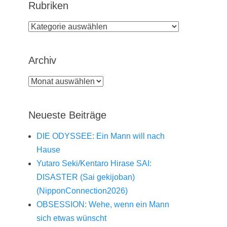
Rubriken
Rubriken
Archiv
Archiv
Neueste Beiträge
DIE ODYSSEE: Ein Mann will nach
Hause
Yutaro Seki/Kentaro Hirase SAI:
DISASTER (Sai gekijoban)
(NipponConnection2026)
OBSESSION: Wehe, wenn ein Mann
sich etwas wünscht