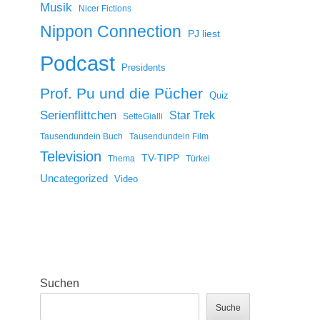
Musik
Nicer Fictions
Nippon Connection
PJ liest
Podcast
Presidents
Prof. Pu und die Pücher
Quiz
Serienflittchen
Star Trek
SetteGialli
Tausendundein Buch
Tausendundein Film
Television
TV-TIPP
Thema
Türkei
Uncategorized
Video
Suchen
Suche