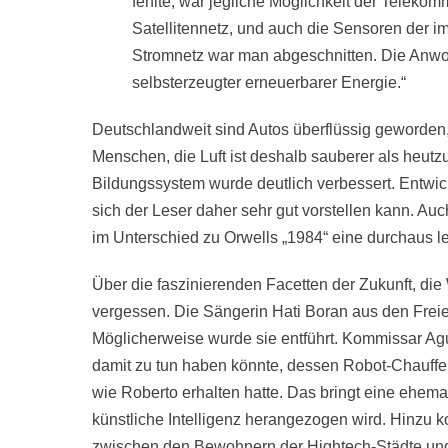
fehlte, war jegliche Möglichkeit der Teleko
Satellitennetz, und auch die Sensoren der im
Stromnetz war man abgeschnitten. Die Anwoh
selbsterzeugter erneuerbarer Energie.“
Deutschlandweit sind Autos überflüssig geworden
Menschen, die Luft ist deshalb sauberer als heutz
Bildungssystem wurde deutlich verbessert. Entwick
sich der Leser daher sehr gut vorstellen kann. Au
im Unterschied zu Orwells „1984“ eine durchaus l
Über die faszinierenden Facetten der Zukunft, die W
vergessen. Die Sängerin Hati Boran aus den Frei
Möglicherweise wurde sie entführt. Kommissar Aguil
damit zu tun haben könnte, dessen Robot-Chauffeu
wie Roberto erhalten hatte. Das bringt eine ehemal
künstliche Intelligenz herangezogen wird. Hinzu 
zwischen den Bewohnern der Hightech-Städte und d