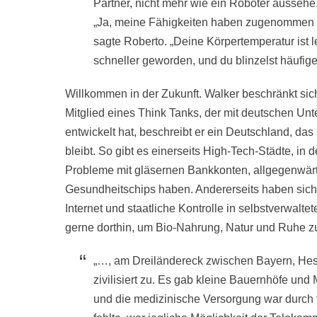
Partner, nicht mehr wie ein Roboter aussehe
„Ja, meine Fähigkeiten haben zugenommen und
sagte Roberto. „Deine Körpertemperatur ist 
schneller geworden, und du blinzelst häufiger
Willkommen in der Zukunft. Walker beschränkt sich
Mitglied eines Think Tanks, der mit deutschen Unt
entwickelt hat, beschreibt er ein Deutschland, da
bleibt. So gibt es einerseits High-Tech-Städte, in 
Probleme mit gläsernen Bankkonten, allgegenwä
Gesundheitschips haben. Andererseits haben sic
Internet und staatliche Kontrolle in selbstverw
gerne dorthin, um Bio-Nahrung, Natur und Ruhe z
„…, am Dreiländereck zwischen Bayern, He
zivilisiert zu. Es gab kleine Bauernhöfe und
und die medizinische Versorgung war durch f