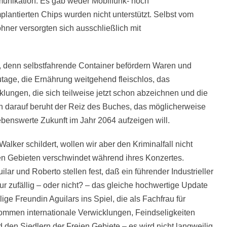
mmunikation: Es gab weder Mobilfunk- noch
plantierten Chips wurden nicht unterstützt. Selbst vom
ner versorgten sich ausschließlich mit
, denn selbstfahrende Container befördern Waren und
utage, die Ernährung weitgehend fleischlos, das
lungen, die sich teilweise jetzt schon abzeichnen und die
ch darauf beruht der Reiz des Buches, das möglicherweise
ebenswerte Zukunft im Jahr 2064 aufzeigen will.
alker schildert, wollen wir aber den Kriminalfall nicht
en Gebieten verschwindet während ihres Konzertes.
ar und Roberto stellen fest, daß ein führender Industrieller
r zufällig – oder nicht? – das gleiche hochwertige Update
ige Freundin Aguilars ins Spiel, die als Fachfrau für
kommen internationale Verwicklungen, Feindseligkeiten
en Siedlern der Freien Gebiete – es wird nicht langweilig.