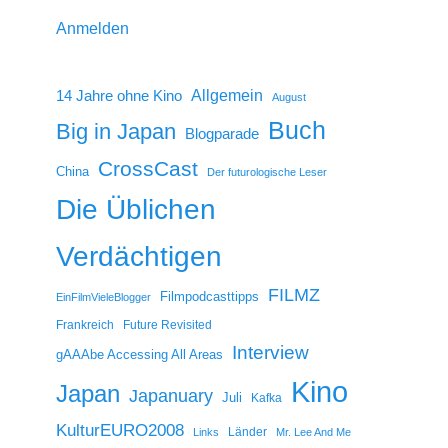
Anmelden
14 Jahre ohne Kino
Allgemein
August
Buch
Big in Japan
Blogparade
CrossCast
China
Der futurologische Leser
Die Üblichen
Verdächtigen
FILMZ
Filmpodcasttipps
EinFilmVieleBlogger
Frankreich
Future Revisited
Interview
gAAAbe Accessing All Areas
Kino
Japan
Japanuary
Juli
Kafka
KulturEURO2008
Länder
Links
Mr. Lee And Me