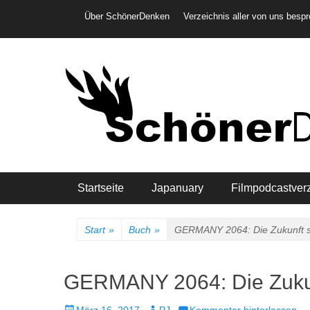
Weiter
Header-Menü
Über SchönerDenken
Verzeichnis aller von uns besp
zum
Inhalt
Hauptmenü
Startseite
Japanuary
Filmpodcastver
Start
»
Buch
»
GERMANY 2064: Die Zukunft s
GERMANY 2064: Die Zukun
Veröffentlicht
Autor