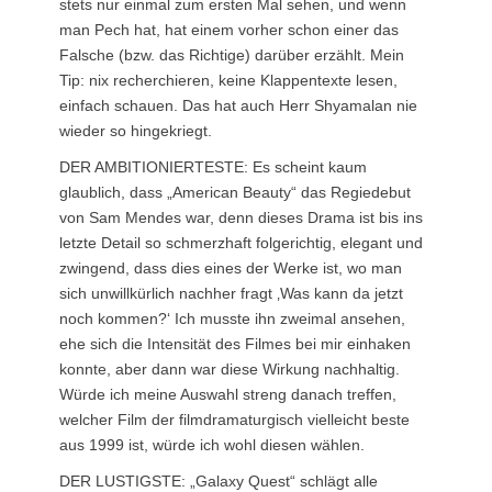
stets nur einmal zum ersten Mal sehen, und wenn
man Pech hat, hat einem vorher schon einer das
Falsche (bzw. das Richtige) darüber erzählt. Mein
Tip: nix recherchieren, keine Klappentexte lesen,
einfach schauen. Das hat auch Herr Shyamalan nie
wieder so hingekriegt.
DER AMBITIONIERTESTE: Es scheint kaum
glaublich, dass „American Beauty“ das Regiedebut
von Sam Mendes war, denn dieses Drama ist bis ins
letzte Detail so schmerzhaft folgerichtig, elegant und
zwingend, dass dies eines der Werke ist, wo man
sich unwillkürlich nachher fragt ‚Was kann da jetzt
noch kommen?‘ Ich musste ihn zweimal ansehen,
ehe sich die Intensität des Filmes bei mir einhaken
konnte, aber dann war diese Wirkung nachhaltig.
Würde ich meine Auswahl streng danach treffen,
welcher Film der filmdramaturgisch vielleicht beste
aus 1999 ist, würde ich wohl diesen wählen.
DER LUSTIGSTE: „Galaxy Quest“ schlägt alle