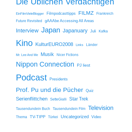
Die Üblichen Verdächtigen
FILMZ
Filmpodcasttipps
Frankreich
EinFilmVieleBlogger
gAAAbe Accessing All Areas
Future Revisited
Japan
Interview
Japanuary
Juli
Kafka
Kino
KulturEURO2008
Länder
Links
Musik
Nicer Fictions
Mr. Lee And Me
Nippon Connection
PJ liest
Podcast
Presidents
Prof. Pu und die Pücher
Quiz
Serienflittchen
Star Trek
SetteGialli
Television
Tausendundein Buch
Tausendundein Film
Uncategorized
TV-TIPP
Video
Thema
Türkei