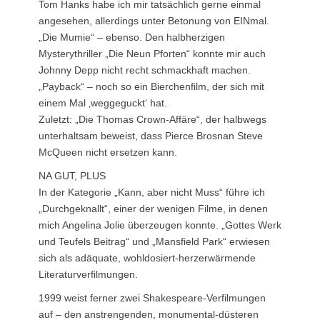
Tom Hanks habe ich mir tatsächlich gerne einmal
angesehen, allerdings unter Betonung von EINmal.
„Die Mumie“ – ebenso. Den halbherzigen
Mysterythriller „Die Neun Pforten“ konnte mir auch
Johnny Depp nicht recht schmackhaft machen.
„Payback“ – noch so ein Bierchenfilm, der sich mit
einem Mal ‚weggeguckt‘ hat.
Zuletzt: „Die Thomas Crown-Affäre“, der halbwegs
unterhaltsam beweist, dass Pierce Brosnan Steve
McQueen nicht ersetzen kann.
NA GUT, PLUS
In der Kategorie „Kann, aber nicht Muss“ führe ich
„Durchgeknallt“, einer der wenigen Filme, in denen
mich Angelina Jolie überzeugen konnte. „Gottes Werk
und Teufels Beitrag“ und „Mansfield Park“ erwiesen
sich als adäquate, wohldosiert-herzerwärmende
Literaturverfilmungen.
1999 weist ferner zwei Shakespeare-Verfilmungen
auf – den anstrengenden, monumental-düsteren