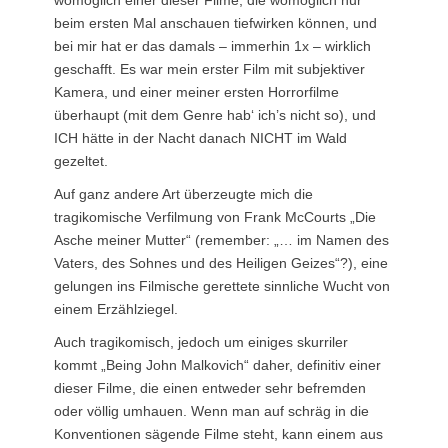
womöglich einer dieser Filme, die womöglich nur
beim ersten Mal anschauen tiefwirken können, und
bei mir hat er das damals – immerhin 1x – wirklich
geschafft. Es war mein erster Film mit subjektiver
Kamera, und einer meiner ersten Horrorfilme
überhaupt (mit dem Genre hab‘ ich’s nicht so), und
ICH hätte in der Nacht danach NICHT im Wald
gezeltet.
Auf ganz andere Art überzeugte mich die
tragikomische Verfilmung von Frank McCourts „Die
Asche meiner Mutter“ (remember: „… im Namen des
Vaters, des Sohnes und des Heiligen Geizes“?), eine
gelungen ins Filmische gerettete sinnliche Wucht von
einem Erzählziegel.
Auch tragikomisch, jedoch um einiges skurriler
kommt „Being John Malkovich“ daher, definitiv einer
dieser Filme, die einen entweder sehr befremden
oder völlig umhauen. Wenn man auf schräg in die
Konventionen sägende Filme steht, kann einem aus