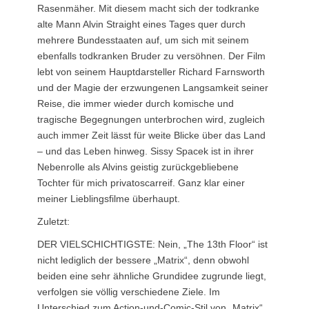
Rasenmäher. Mit diesem macht sich der todkranke
alte Mann Alvin Straight eines Tages quer durch
mehrere Bundesstaaten auf, um sich mit seinem
ebenfalls todkranken Bruder zu versöhnen. Der Film
lebt von seinem Hauptdarsteller Richard Farnsworth
und der Magie der erzwungenen Langsamkeit seiner
Reise, die immer wieder durch komische und
tragische Begegnungen unterbrochen wird, zugleich
auch immer Zeit lässt für weite Blicke über das Land
– und das Leben hinweg. Sissy Spacek ist in ihrer
Nebenrolle als Alvins geistig zurückgebliebene
Tochter für mich privatoscarreif. Ganz klar einer
meiner Lieblingsfilme überhaupt.
Zuletzt:
DER VIELSCHICHTIGSTE: Nein, „The 13th Floor“ ist
nicht lediglich der bessere „Matrix“, denn obwohl
beiden eine sehr ähnliche Grundidee zugrunde liegt,
verfolgen sie völlig verschiedene Ziele. Im
Unterschied zum Action-und-Comic-Stil von „Matrix“