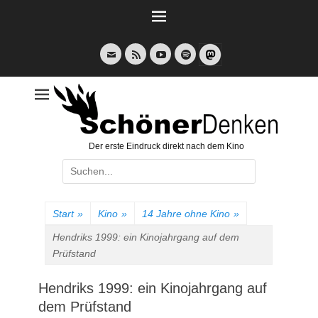
Weiter
zum
Inhalt
E-
Feed
YouTube
Spotify
Mail
Der erste Eindruck direkt nach dem Kino
Suche
nach:
Start
»
Kino
»
14 Jahre ohne Kino
»
Hendriks 1999: ein Kinojahrgang auf dem
Prüfstand
Hendriks 1999: ein Kinojahrgang auf
dem Prüfstand