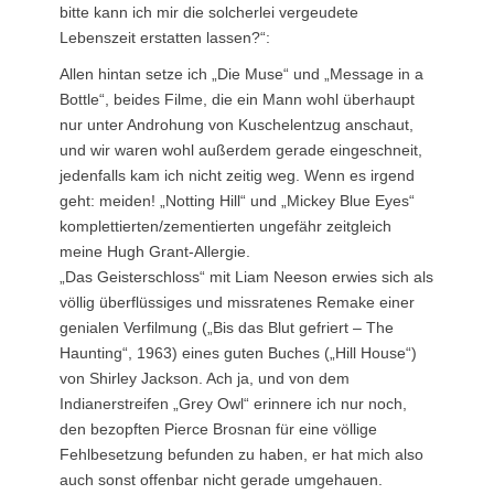
bitte kann ich mir die solcherlei vergeudete
Lebenszeit erstatten lassen?“:
Allen hintan setze ich „Die Muse“ und „Message in a
Bottle“, beides Filme, die ein Mann wohl überhaupt
nur unter Androhung von Kuschelentzug anschaut,
und wir waren wohl außerdem gerade eingeschneit,
jedenfalls kam ich nicht zeitig weg. Wenn es irgend
geht: meiden! „Notting Hill“ und „Mickey Blue Eyes“
komplettierten/zementierten ungefähr zeitgleich
meine Hugh Grant-Allergie.
„Das Geisterschloss“ mit Liam Neeson erwies sich als
völlig überflüssiges und missratenes Remake einer
genialen Verfilmung („Bis das Blut gefriert – The
Haunting“, 1963) eines guten Buches („Hill House“)
von Shirley Jackson. Ach ja, und von dem
Indianerstreifen „Grey Owl“ erinnere ich nur noch,
den bezopften Pierce Brosnan für eine völlige
Fehlbesetzung befunden zu haben, er hat mich also
auch sonst offenbar nicht gerade umgehauen.