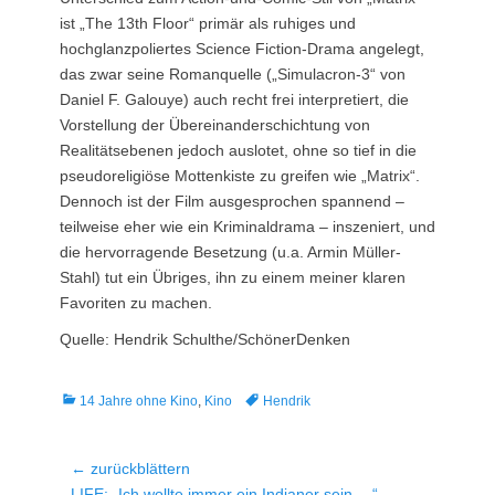
ist „The 13th Floor“ primär als ruhiges und
hochglanzpoliertes Science Fiction-Drama angelegt,
das zwar seine Romanquelle („Simulacron-3“ von
Daniel F. Galouye) auch recht frei interpretiert, die
Vorstellung der Übereinanderschichtung von
Realitätsebenen jedoch auslotet, ohne so tief in die
pseudoreligiöse Mottenkiste zu greifen wie „Matrix“.
Dennoch ist der Film ausgesprochen spannend –
teilweise eher wie ein Kriminaldrama – inszeniert, und
die hervorragende Besetzung (u.a. Armin Müller-
Stahl) tut ein Übriges, ihn zu einem meiner klaren
Favoriten zu machen.
Quelle: Hendrik Schulthe/SchönerDenken
Kategorien
Tags
14 Jahre ohne Kino
,
Kino
Hendrik
Beitragsnavigation
← zurückblättern
Vorheriger
LIFE: „Ich wollte immer ein Indianer sein …“