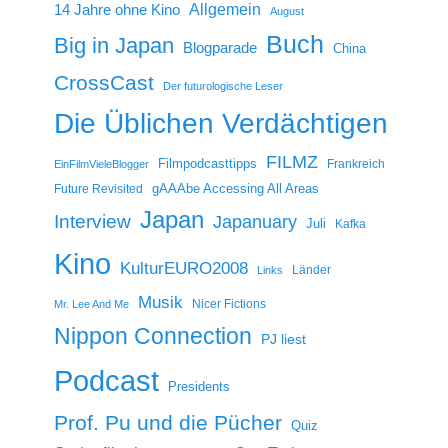
14 Jahre ohne Kino
Allgemein
August
Buch
Big in Japan
Blogparade
China
CrossCast
Der futurologische Leser
Die Üblichen Verdächtigen
FILMZ
Filmpodcasttipps
Frankreich
EinFilmVieleBlogger
gAAAbe Accessing All Areas
Future Revisited
Japan
Interview
Japanuary
Juli
Kafka
Kino
KulturEURO2008
Länder
Links
Musik
Nicer Fictions
Mr. Lee And Me
Nippon Connection
PJ liest
Podcast
Presidents
Prof. Pu und die Pücher
Quiz