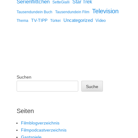
Serienflittchen
Star Trek
SetteGialli
Television
Tausendundein Buch
Tausendundein Film
Uncategorized
TV-TIPP
Video
Thema
Türkei
Suchen
Suche
Seiten
Filmblogverzeichnis
Filmpodcastverzeichnis
Gastspiele