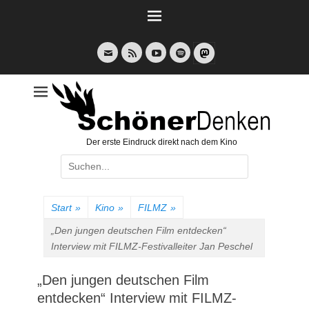
Weiter
zum
Inhalt
E-
Feed
YouTube
Spotify
Mail
Der erste Eindruck direkt nach dem Kino
Suche
nach:
Start
»
Kino
»
FILMZ
»
„Den jungen deutschen Film entdecken“
Interview mit FILMZ-Festivalleiter Jan Peschel
„Den jungen deutschen Film
entdecken“ Interview mit FILMZ-