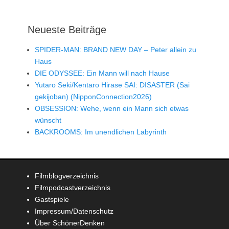
Neueste Beiträge
SPIDER-MAN: BRAND NEW DAY – Peter allein zu
Haus
DIE ODYSSEE: Ein Mann will nach Hause
Yutaro Seki/Kentaro Hirase SAI: DISASTER (Sai
gekijoban) (NipponConnection2026)
OBSESSION: Wehe, wenn ein Mann sich etwas
wünscht
BACKROOMS: Im unendlichen Labyrinth
Filmblogverzeichnis
Filmpodcastverzeichnis
Gastspiele
Impressum/Datenschutz
Über SchönerDenken