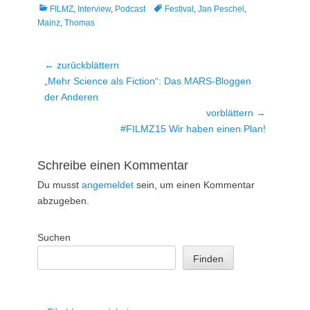
Kategorien
Tags
FILMZ
,
Interview
,
Podcast
Festival
,
Jan Peschel
,
Mainz
,
Thomas
Beitragsnavigation
← zurückblättern
Vorheriger
„Mehr Science als Fiction“: Das MARS-Bloggen
Beitrag:
der Anderen
vorblättern →
Nächster
#FILMZ15 Wir haben einen Plan!
Beitrag:
Schreibe einen Kommentar
Du musst
angemeldet
sein, um einen Kommentar
abzugeben.
Suchen
Finden