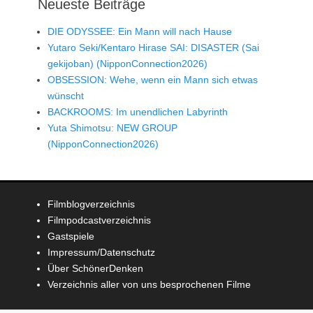
Neueste Beiträge
DIE ODYSSEE: Ein Mann will nach Hause
Yutaro Seki/Kentaro Hirase SAI: DISASTER (Sai
gekijoban) (NipponConnection2026)
OBSESSION: Wehe, wenn ein Mann sich etwas
wünscht
BACKROOMS: Im unendlichen Labyrinth
Yuta Shimotsu: NEW GROUP
(NipponConnection2026)
Filmblogverzeichnis
Filmpodcastverzeichnis
Gastspiele
Impressum/Datenschutz
Über SchönerDenken
Verzeichnis aller von uns besprochenen Filme