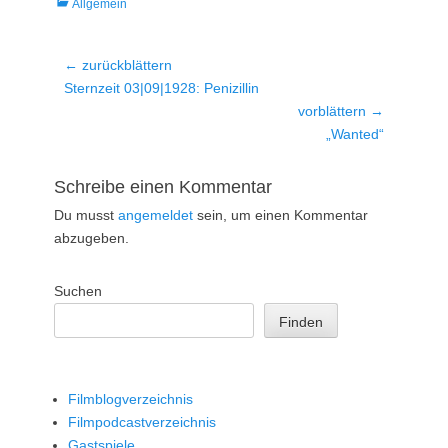
Kategorien
Allgemein
Beitragsnavigation
← zurückblättern
Vorheriger
Sternzeit 03|09|1928: Penizillin
Beitrag:
vorblättern →
Nächster
„Wanted“
Beitrag:
Schreibe einen Kommentar
Du musst
angemeldet
sein, um einen Kommentar
abzugeben.
Suchen
Finden
Filmblogverzeichnis
Filmpodcastverzeichnis
Gastspiele