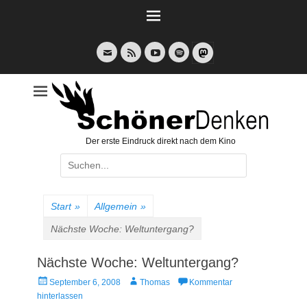
Weiter
zum
Inhalt
E-
Feed
YouTube
Spotify
Mail
Der erste Eindruck direkt nach dem Kino
Suche
nach:
Start
»
Allgemein
»
Nächste Woche: Weltuntergang?
Nächste Woche: Weltuntergang?
Veröffentlicht
Autor
September 6, 2008
Thomas
Kommentar
am
hinterlassen