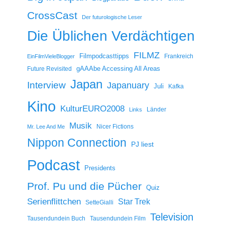
CrossCast
Der futurologische Leser
Die Üblichen Verdächtigen
FILMZ
Filmpodcasttipps
Frankreich
EinFilmVieleBlogger
gAAAbe Accessing All Areas
Future Revisited
Japan
Interview
Japanuary
Juli
Kafka
Kino
KulturEURO2008
Länder
Links
Musik
Nicer Fictions
Mr. Lee And Me
Nippon Connection
PJ liest
Podcast
Presidents
Prof. Pu und die Pücher
Quiz
Serienflittchen
Star Trek
SetteGialli
Television
Tausendundein Buch
Tausendundein Film