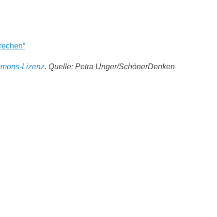
prechen“
mmons-Lizenz
. Quelle: Petra Unger/SchönerDenken