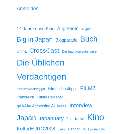
Anmelden
14 Jahre ohne Kino
Allgemein
August
Buch
Big in Japan
Blogparade
CrossCast
China
Der futurologische Leser
Die Üblichen
Verdächtigen
FILMZ
Filmpodcasttipps
EinFilmVieleBlogger
Frankreich
Future Revisited
Interview
gAAAbe Accessing All Areas
Kino
Japan
Japanuary
Juli
Kafka
KulturEURO2008
Länder
Links
Mr. Lee And Me