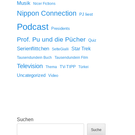
Musik
Nicer Fictions
Nippon Connection
PJ liest
Podcast
Presidents
Prof. Pu und die Pücher
Quiz
Serienflittchen
Star Trek
SetteGialli
Tausendundein Buch
Tausendundein Film
Television
TV-TIPP
Thema
Türkei
Uncategorized
Video
Suchen
Suche