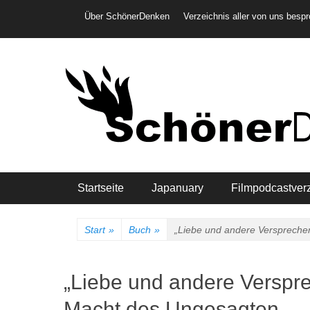
Weiter
Header-Menü
Über SchönerDenken
Verzeichnis aller von uns besp
zum
Inhalt
Hauptmenü
Startseite
Japanuary
Filmpodcastver
Start
»
Buch
»
„Liebe und andere Verspreche
„Liebe und andere Verspre
Macht des Ungesagten