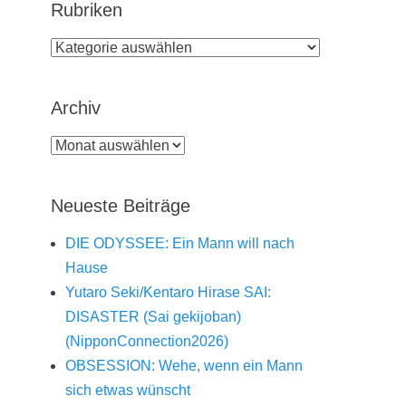
Rubriken
Rubriken
Archiv
Archiv
Neueste Beiträge
DIE ODYSSEE: Ein Mann will nach
Hause
Yutaro Seki/Kentaro Hirase SAI:
DISASTER (Sai gekijoban)
(NipponConnection2026)
OBSESSION: Wehe, wenn ein Mann
sich etwas wünscht