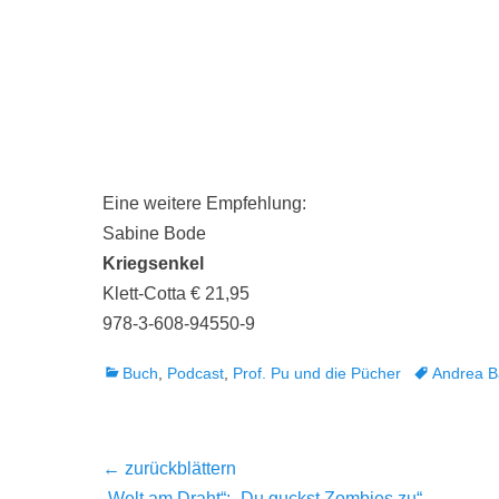
Eine weitere Empfehlung:
Sabine Bode
Kriegsenkel
Klett-Cotta € 21,95
978-3-608-94550-9
Kategorien
Tags
Buch
,
Podcast
,
Prof. Pu und die Pücher
Andrea B
Beitragsnavigation
← zurückblättern
Vorheriger
„Welt am Draht“: „Du guckst Zombies zu“