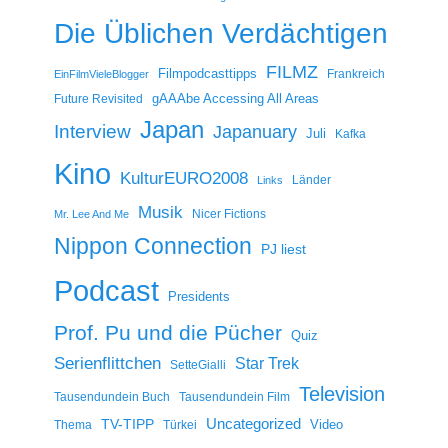
Die Üblichen Verdächtigen
FILMZ
Filmpodcasttipps
Frankreich
EinFilmVieleBlogger
gAAAbe Accessing All Areas
Future Revisited
Japan
Interview
Japanuary
Juli
Kafka
Kino
KulturEURO2008
Länder
Links
Musik
Nicer Fictions
Mr. Lee And Me
Nippon Connection
PJ liest
Podcast
Presidents
Prof. Pu und die Pücher
Quiz
Serienflittchen
Star Trek
SetteGialli
Television
Tausendundein Buch
Tausendundein Film
Uncategorized
TV-TIPP
Video
Thema
Türkei