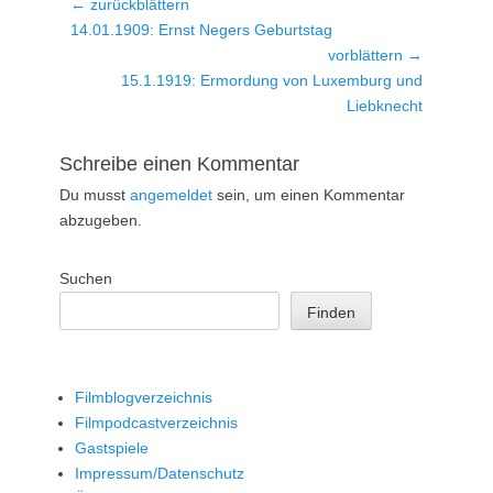
Beitragsnavigation
← zurückblättern
Vorheriger
14.01.1909: Ernst Negers Geburtstag
Beitrag:
vorblättern →
Nächster
15.1.1919: Ermordung von Luxemburg und
Beitrag:
Liebknecht
Schreibe einen Kommentar
Du musst
angemeldet
sein, um einen Kommentar
abzugeben.
Suchen
Finden
Filmblogverzeichnis
Filmpodcastverzeichnis
Gastspiele
Impressum/Datenschutz