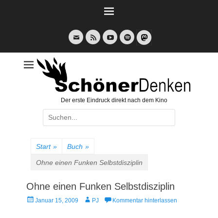
Weiter
zum
Inhalt
E-
Feed
YouTube
Spotify
Mail
Der erste Eindruck direkt nach dem Kino
Suche
nach:
Start
»
Buch
»
Ohne einen Funken Selbstdisziplin
Ohne einen Funken Selbstdisziplin
Veröffentlicht
Autor
Januar 15, 2009
PJ
Kommentar hinterlassen
am