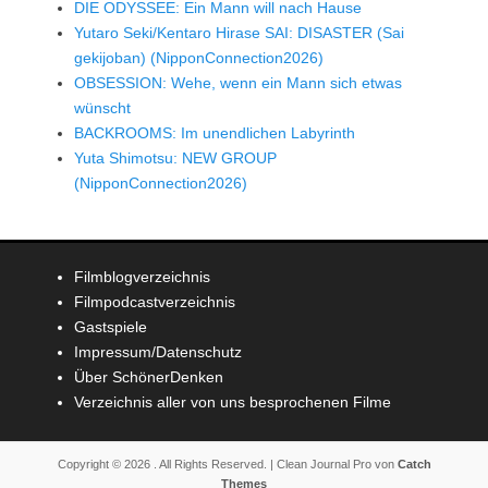
DIE ODYSSEE: Ein Mann will nach Hause
Yutaro Seki/Kentaro Hirase SAI: DISASTER (Sai
gekijoban) (NipponConnection2026)
OBSESSION: Wehe, wenn ein Mann sich etwas
wünscht
BACKROOMS: Im unendlichen Labyrinth
Yuta Shimotsu: NEW GROUP
(NipponConnection2026)
Filmblogverzeichnis
Filmpodcastverzeichnis
Gastspiele
Impressum/Datenschutz
Über SchönerDenken
Verzeichnis aller von uns besprochenen Filme
Copyright © 2026
. All Rights Reserved. | Clean Journal Pro von
Catch
Themes