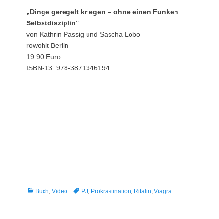
„Dinge geregelt kriegen – ohne einen Funken
Selbstdisziplin“
von Kathrin Passig und Sascha Lobo
rowohlt Berlin
19.90 Euro
ISBN-13: 978-3871346194
Kategorien
Tags
Buch
,
Video
PJ
,
Prokrastination
,
Ritalin
,
Viagra