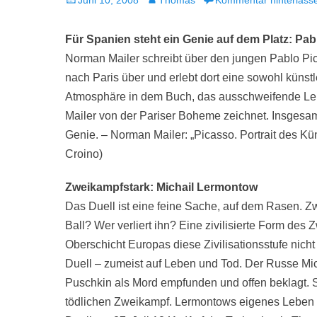
Juni 10, 2008
Thomas
Kommentar hinterlass
am
Für Spanien steht ein Genie auf dem Platz: Pa
Norman Mailer schreibt über den jungen Pablo Pic
nach Paris über und erlebt dort eine sowohl künstle
Atmosphäre in dem Buch, das ausschweifende Lebe
Mailer von der Pariser Boheme zeichnet. Insgesam
Genie. – Norman Mailer: „Picasso. Portrait des Kün
Croino)
Zweikampfstark: Michail Lermontow
Das Duell ist eine feine Sache, auf dem Rasen. Zw
Ball? Wer verliert ihn? Eine zivilisierte Form des
Oberschicht Europas diese Zivilisationsstufe nicht
Duell – zumeist auf Leben und Tod. Der Russe Mi
Puschkin als Mord empfunden und offen beklagt. S
tödlichen Zweikampf. Lermontows eigenes Leben a