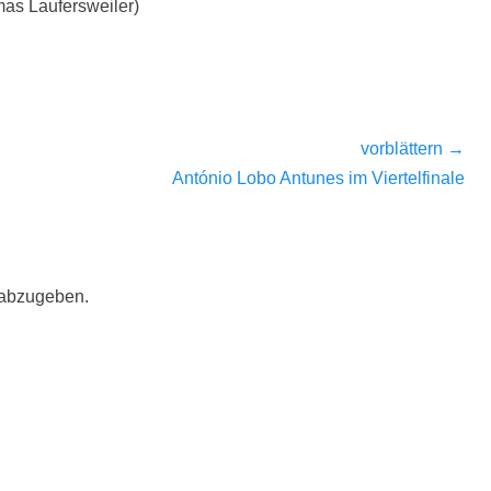
mas Laufersweiler)
vorblättern →
Nächster
António Lobo Antunes im Viertelfinale
Beitrag:
 abzugeben.