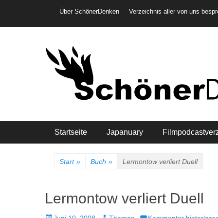
Weiter
Header-Menü
Über SchönerDenken
Verzeichnis aller von uns besp
zum
Inhalt
Hauptmenü
Startseite
Japanuary
Filmpodcastver
Start
»
Buch
»
Lermontow verliert Duell
Lermontow verliert Duell
Veröffentlicht
Autor