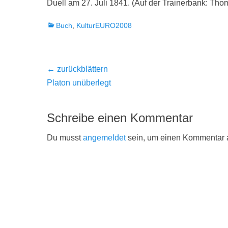
Duell am 27. Juli 1841. (Auf der Trainerbank: Tho
Kategorien
Buch
,
KulturEURO2008
Beitragsnavigation
← zurückblättern
Vorheriger
Platon unüberlegt
Beitrag:
Schreibe einen Kommentar
Du musst
angemeldet
sein, um einen Kommentar