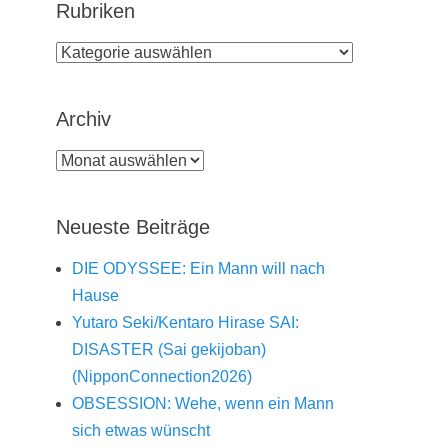
Rubriken
Rubriken
Archiv
Archiv
Neueste Beiträge
DIE ODYSSEE: Ein Mann will nach
Hause
Yutaro Seki/Kentaro Hirase SAI:
DISASTER (Sai gekijoban)
(NipponConnection2026)
OBSESSION: Wehe, wenn ein Mann
sich etwas wünscht