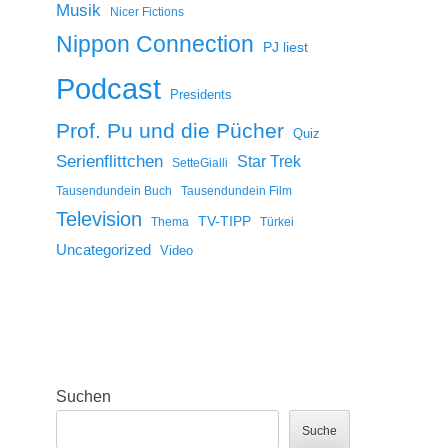
Musik
Nicer Fictions
Nippon Connection
PJ liest
Podcast
Presidents
Prof. Pu und die Pücher
Quiz
Serienflittchen
Star Trek
SetteGialli
Tausendundein Buch
Tausendundein Film
Television
TV-TIPP
Thema
Türkei
Uncategorized
Video
Suchen
Suche