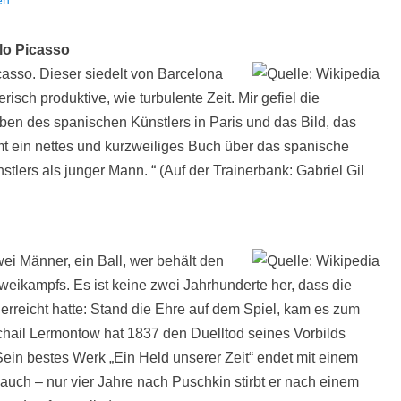
en
blo Picasso
asso. Dieser siedelt von Barcelona
risch produktive, wie turbulente Zeit. Mir gefiel die
n des spanischen Künstlers in Paris und das Bild, das
t ein nettes und kurzweiliges Buch über das spanische
stlers als junger Mann. “ (Auf der Trainerbank: Gabriel Gil
ei Männer, ein Ball, wer behält den
 Zweikampfs. Es ist keine zwei Jahrhunderte her, dass die
 erreicht hatte: Stand die Ehre auf dem Spiel, kam es zum
chail Lermontow hat 1837 den Duelltod seines Vorbilds
ein bestes Werk „Ein Held unserer Zeit“ endet mit einem
uch – nur vier Jahre nach Puschkin stirbt er nach einem