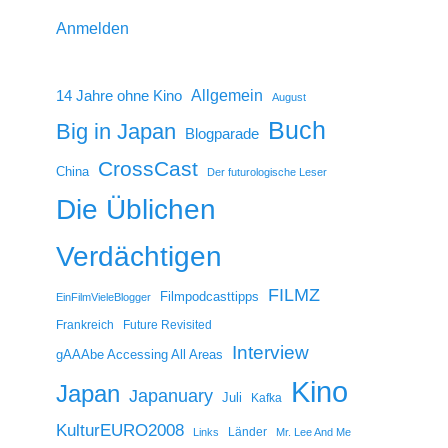
Anmelden
14 Jahre ohne Kino
Allgemein
August
Buch
Big in Japan
Blogparade
CrossCast
China
Der futurologische Leser
Die Üblichen
Verdächtigen
FILMZ
Filmpodcasttipps
EinFilmVieleBlogger
Frankreich
Future Revisited
Interview
gAAAbe Accessing All Areas
Kino
Japan
Japanuary
Juli
Kafka
KulturEURO2008
Länder
Links
Mr. Lee And Me